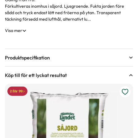
Förkultiveras inomhus i såjord. Ljusgroende. Fukta jorden före
sådd och tryck endast lätt ned fröerna på ytan. Transparent
täckning försedd med lufthål, alternativt lu...
Visa mer
Produktspecifikation
Blomningstid
Juni, Juli, Augusti, September
Köp till för ett lyckat resultat
Förpackningsantal
40 st i förpackningen
2 för 99:-
Varumärke
Impecta
Art nr
289841