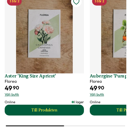
3 för 2
3 för 2
Aster 'King Size Apricot'
Aubergine 'Pumpkin
Florea
Florea
49
49
90
90
Välj butik
Välj butik
Online
I lager
Online
Till Produkten
Till Pr
till Aster 'King Size Apricot' produktsida
t