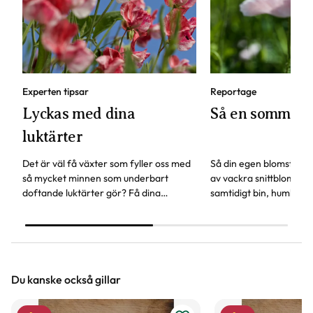
Experten tipsar
Reportage
Lyckas med dina
Så en sommar
luktärter
Det är väl få växter som fyller oss med
Så din egen blomsterä
så mycket minnen som underbart
av vackra snittblommor
doftande luktärter gör? Få dina
samtidigt bin, humlor och
luktärter att frodas som aldrig förr -
växter att surra kring.
här är experttipsen!
Trädgårdsprofilen Linda
om fröer som är lätta a
Du kanske också gillar