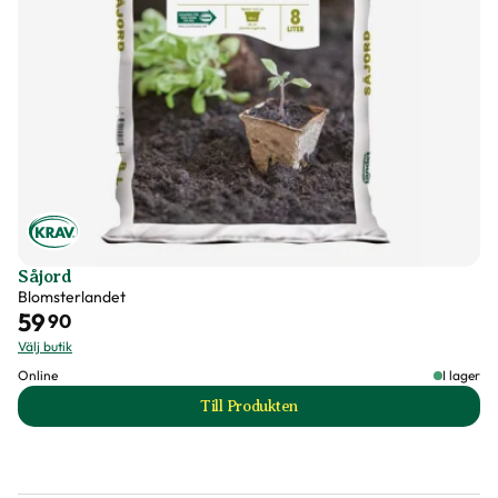
Såjord
Blomsterlandet
59
90
Välj butik
Online
I lager
Till Produkten
till Såjord produktsida