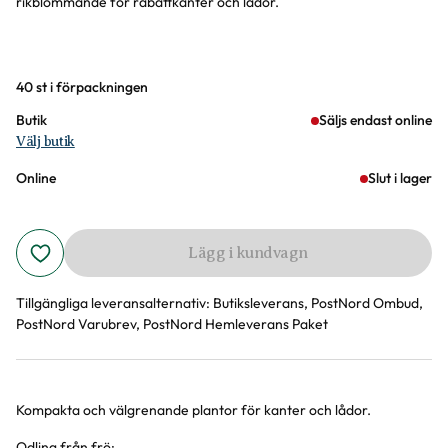
rikblommande för rabattkanter och lådor.
Varianter
40 st i förpackningen
Butik
Säljs endast online
Välj butik
Online
Slut i lager
Lägg i kundvagn
Tillgängliga leveransalternativ:
Butiksleverans, PostNord Ombud,
PostNord Varubrev, PostNord Hemleverans Paket
Kompakta och välgrenande plantor för kanter och lådor.
Produktinformation
Odling från frö: