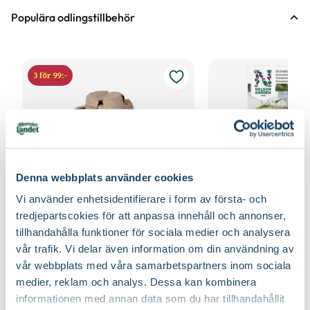
Populära odlingstillbehör
3 för 99:-
Denna webbplats använder cookies
Vi använder enhetsidentifierare i form av första- och
tredjepartscokies för att anpassa innehåll och annonser,
tillhandahålla funktioner för sociala medier och analysera
Fiberpots / Fiberkruka
Sticketikett färg pla
vår trafik. Vi delar även information om din användning av
Nelson Garden
Nelson Garden
39
90
vår webbplats med våra samarbetspartners inom sociala
Välj butik
Välj butik
medier, reklam och analys. Dessa kan kombinera
informationen med annan data som du har tillhandahållit
Online
Fåtal i lager
Online