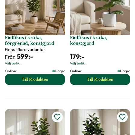
Fiolfikus i kruka,
Fiolfikus i kruka,
förgrenad, konstgjord
konstgjord
Finns i flera varianter
599
:-
179
:-
Från
Välj butik
Välj butik
Online
I lager
Online
I lager
Till Produkten
Till Produkten
till Fiolfikus i kruka, förgrenad, konstgjord produktsid
till Fiolfikus i kru