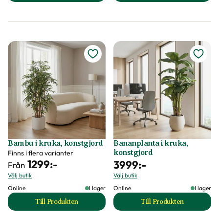
Bambu i kruka, konstgjord
Bananplanta i kruka,
konstgjord
Finns i flera varianter
1299
:-
3999
:-
Från
Välj butik
Välj butik
Online
I lager
Online
I lager
Till Produkten
Till Produkten
till Bambu i kruka, konstgjord produktsida
till Bananplanta i 