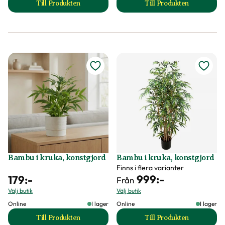
Till Produkten
Till Produkten
till Alocasia i kruka, konstgjord produktsida
till Arekapalm i kr
Bambu i kruka, konstgjord
Bambu i kruka, konstgjord
Finns i flera varianter
999
:-
179
:-
Från
Välj butik
Välj butik
Online
I lager
Online
I lager
Till Produkten
Till Produkten
till Bambu i kruka, konstgjord produktsida
till Bambu i kruka,