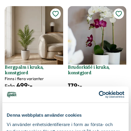
Bergpalm i kruka,
Brudorkidé i kruka,
konstgjord
konstgjord
Finns i flera varianter
499
:-
179
:-
Från
Välj butik
Välj butik
Online
I lager
Online
Fåtal i lager
Till Produkten
Till Produkten
till Bergpalm i kruka, konstgjord produktsida
till Brudorkidé i k
Denna webbplats använder cookies
Vi använder enhetsidentifierare i form av första- och