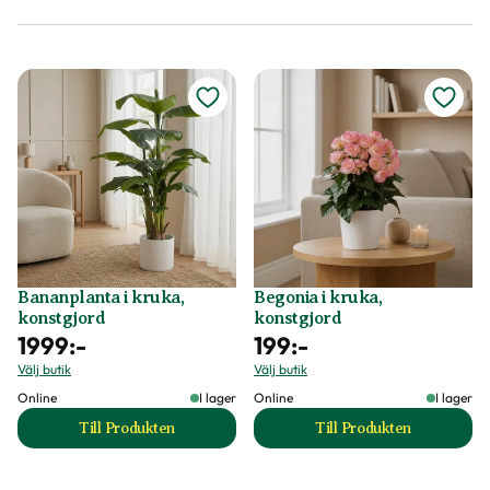
Bananplanta i kruka,
Begonia i kruka,
konstgjord
konstgjord
1999
:-
199
:-
Välj butik
Välj butik
Online
I lager
Online
I lager
Till Produkten
Till Produkten
till Bananplanta i kruka, konstgjord produktsida
till Begonia i kruk