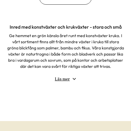
Inred med konstväxter och krukväxter - stora och små
Ge hemmet en grön känsla året runt med konstväxter kruka. I
vårt sortiment finns allt från mindre växter i kruka till stora
gröna blickfång som palmer, bambu och fikus. Våra konstgjorda
växter är naturtrogna i både form och bladverk och passar lika
bra i vardagsrum och sovrum, som på kontor och arbetsplatser
där det kan vara svårt för riktiga växter att trivas.
Oavsett om du söker en liten plastväxt till fönsterbrädan eller en
större fejkväxt att placera på golvet hittar du ett brett urval av
Läs mer
gröna alternativ som håller sig lika fina dag efter dag. Med
konstgjorda krukväxter får du grönska utan krav på ljus, vatten
eller skötsel – ett enkelt sätt att skapa en trivsam miljö i alla
typer av rum.