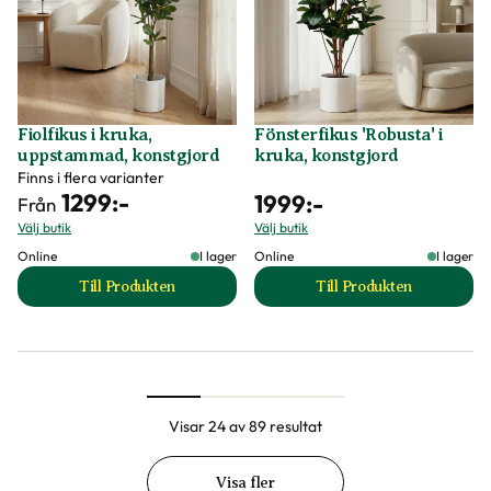
Fiolfikus i kruka,
Fönsterfikus 'Robusta' i
uppstammad, konstgjord
kruka, konstgjord
Finns i flera varianter
1299
:-
1999
:-
Från
Välj butik
Välj butik
Online
I lager
Online
I lager
Till Produkten
Till Produkten
till Fiolfikus i kruka, uppstammad, konstgjord produkt
till Fönsterfikus '
Visar 24 av 89 resultat
Visa fler