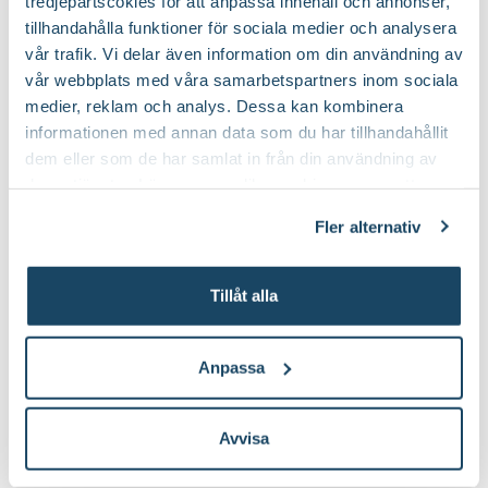
tredjepartscokies för att anpassa innehåll och annonser,
tillhandahålla funktioner för sociala medier och analysera
vår trafik. Vi delar även information om din användning av
vår webbplats med våra samarbetspartners inom sociala
medier, reklam och analys. Dessa kan kombinera
informationen med annan data som du har tillhandahållit
dem eller som de har samlat in från din användning av
deras tjänster. Läs mer om olika cookies genom att
klicka på länken 'Fler alternativ'."
Fler alternativ
Brudorkidé i kruka,
Buxbom klot på stam
konstgjord
Konstgjord
Finns i flera varianter
Tillåt alla
179
:-
3499
:-
Från
Välj butik
Välj butik
Anpassa
Online
I lager
Online
Fåtal i lager
Till Produkten
Till Produkten
till Brudorkidé i kruka, konstgjord produktsida
till Buxbom klot p
Avvisa