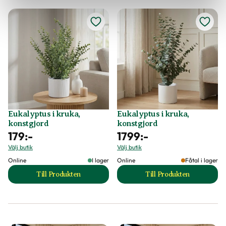
Eukalyptus i kruka,
Eukalyptus i kruka,
konstgjord
konstgjord
179
:-
1799
:-
Välj butik
Välj butik
Online
I lager
Online
Fåtal i lager
Till Produkten
Till Produkten
till Eukalyptus i kruka, konstgjord produktsida
till Eukalyptus i k