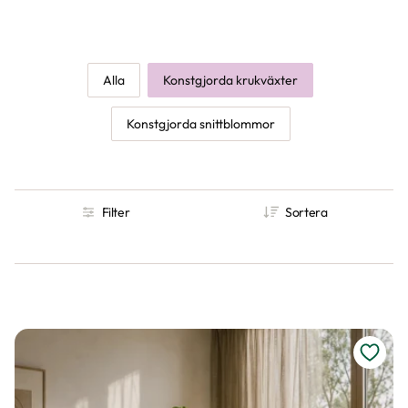
blickfång i vardagsrummet, eller låt mindre krukväxter sprida
grönska på hyllor, fönsterbrädor och skrivbord. Fake växter är
perfekta i mörka hörn, på svåråtkomliga platser eller i miljöer där
levande växter inte fungerar – som på kontor, i badrum eller
Alla
Konstgjorda krukväxter
fritidshus. Våra konstväxter är utformade för att se äkta ut på
nära håll och ger ett hållbart, lättskött alternativ för dig som vill
Konstgjorda snittblommor
njuta av grönska utan skötsel.
Filter
Sortera