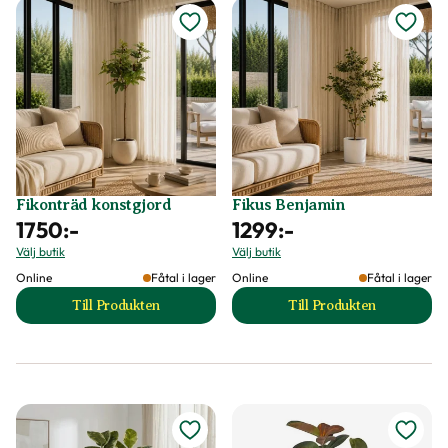
Fikonträd konstgjord
Fikus Benjamin
1750
:-
1299
:-
Välj butik
Välj butik
Online
Fåtal i lager
Online
Fåtal i lager
Till Produkten
Till Produkten
till Fikonträd konstgjord produktsida
till Fikus Benjamin