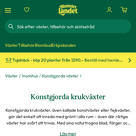
Sök
Växter
Tillbehör
Blombud
Erbjudanden
Tujahäck - köp 20 plantor från 1290.-
Beställ med hemleverans!
Bes
Växter
Inomhus
Konstgjorda växter
Konstgjorda krukväxter
Konstgjorda krukväxter, även kallade konstväxter eller fejkväxter,
gör det enkelt att inreda med grönt i alla rum – även där riktiga
växter har svårt att trivas. Med sina naturtrogna blad, färger och
former skapar de en levande känsla utan att kräva varken ljus,
Läs mer
vatten eller omsorg. Placera en större konstgjord växt som