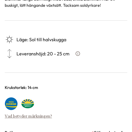
buskigt, lätt hängande växtsätt. Tacksam soldyrkare!
Läge
:
Sol till halvskugga
Leveranshöjd
:
20 - 25 cm
Hur vi mäter leveranshöjd på 
Varianter
Krukstorlek: 14 cm
Vad betyder märkningen?