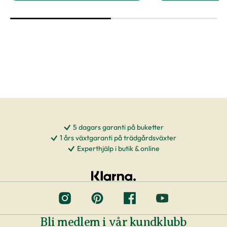
Vi arbetar tätt ihop med våra odlare och
leverantörer för att säkerställa hög kvalitet på
våra växter. Det blir allt vanligare att odlare
använder nyttodjur (skinnbaggar, nematoder,
rovkvalster) för att hålla borta skadedjur istället
för att bespruta växter med kemikalier, även
kallat biologisk bekämpning. Om du eventuellt
skulle få ett nyttodjur på din växt vid leverans, så
kan du antingen låta det vara kvar på växten
5 dagars garanti på buketter
eller plocka bort det.
1 års växtgaranti på trädgårdsväxter
Experthjälp i butik & online
Att tänka på
Om växten inte exakt motsvarar måtten vi har
angivit eller ser ut som på bilderna räknas det
inte som en skälig reklamation.
Bli medlem i vår kundklubb