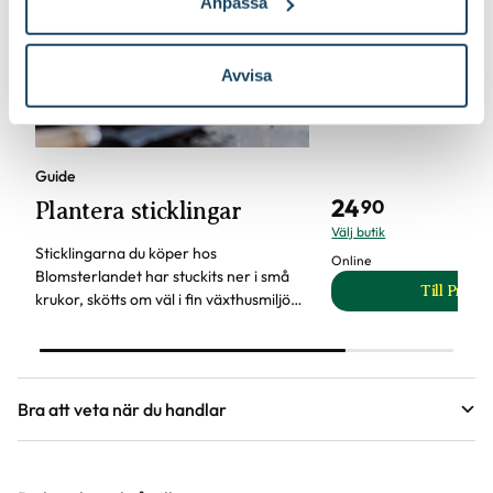
Anpassa
Avvisa
Planteringskruka Cu
Orthex
Guide
24
90
Plantera sticklingar
Välj butik
Sticklingarna du köper hos
Online
Blomsterlandet har stuckits ner i små
Till Produ
krukor, skötts om väl i fin växthusmiljö
til
och säljs nu med friska rötter. Allt för
att du lätt ska kunna plantera dina
sticklingar och odla dem vidare.
Bra att veta när du handlar
Höjd, längd och bilder