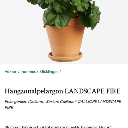
Växter
Inomhus
Sticklingar
Hängzonalpelargon LANDSCAPE FIRE
Pelargonium (Caliente-Serien) Calliope® CALLIOPE LANDSCAPE
FIRE
Blommar länge och rikligt med röda, enkla blommor. Har ett