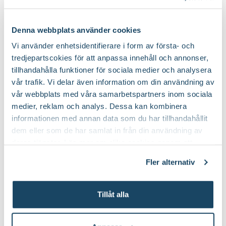
Blomsterlandet PRO
Blomsterlandet PRO
Art nr
294558
59
89
90
90
Välj butik
Välj butik
Denna webbplats använder cookies
Online
Slut i lager
Online
Vi använder enhetsidentifierare i form av första- och
Till Produkten
Till Pr
till Pelargonnäring produktsida
t
tredjepartscokies för att anpassa innehåll och annonser,
tillhandahålla funktioner för sociala medier och analysera
vår trafik. Vi delar även information om din användning av
vår webbplats med våra samarbetspartners inom sociala
Ta hand om dina sticklingar
medier, reklam och analys. Dessa kan kombinera
informationen med annan data som du har tillhandahållit
dem eller som de har samlat in från din användning av
deras tjänster. Läs mer om olika cookies genom att
klicka på länken 'Fler alternativ'."
Fler alternativ
Tillåt alla