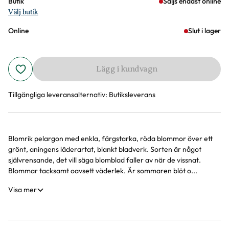
Butik
Säljs endast online
Välj butik
Online
Slut i lager
Lägg i kundvagn
Tillgängliga leveransalternativ:
Butiksleverans
Blomrik pelargon med enkla, färgstarka, röda blommor över ett
Produktinformation
grönt, aningens läderartat, blankt bladverk. Sorten är något
självrensande, det vill säga blomblad faller av när de vissnat.
Blommar tacksamt oavsett väderlek. Är sommaren blöt o...
Visa mer