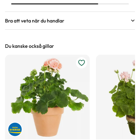
att du lätt ska kunna plantera dina
sticklingar och odla dem vidare.
Bra att veta när du handlar
Höjd, längd och bilder
Du kanske också gillar
Vi försöker alltid ange växternas ungefärliga
mått, men då växter är levande och alla växter
är unika så kan måtten och din växts utseende
variera något från informationen och fotona på
hemsidan.
Växter är levande varor
Det är naturligt att växter får nya blad och
därmed också tappar blad. Om din växt har
några gula eller bruna bland, så innebär det inte
att växten är döende eller av dålig kvalitet. Vi