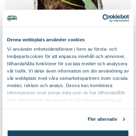
Blomjord
Blomsterlandet
Denna webbplats använder cookies
Finns i flera varianter
Vi använder enhetsidentifierare i form av första- och
59
90
Från
tredjepartscokies för att anpassa innehåll och annonser,
Välj butik
tillhandahålla funktioner för sociala medier och analysera
Online
I lager
vår trafik. Vi delar även information om din användning av
Till Produkten
till Blomjord produktsida
vår webbplats med våra samarbetspartners inom sociala
medier, reklam och analys. Dessa kan kombinera
informationen med annan data som du har tillhandahållit
dem eller som de har samlat in från din användning av
Ta hand om dina sticklingar
deras tjänster. Läs mer om olika cookies genom att
klicka på länken 'Fler alternativ'."
Fler alternativ