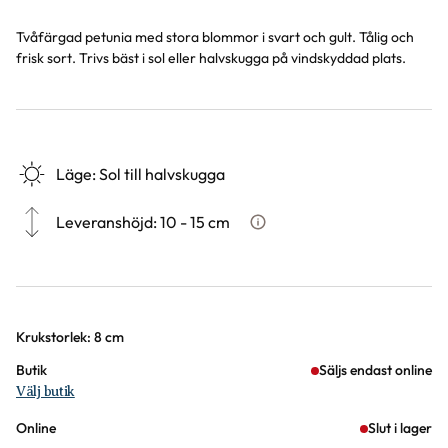
Tvåfärgad petunia med stora blommor i svart och gult. Tålig och
frisk sort. Trivs bäst i sol eller halvskugga på vindskyddad plats.
Läge
:
Sol till halvskugga
Leveranshöjd
:
10 - 15 cm
Hur vi mäter leveranshöjd på v
Varianter
Krukstorlek: 8 cm
Butik
Säljs endast online
Välj butik
Online
Slut i lager