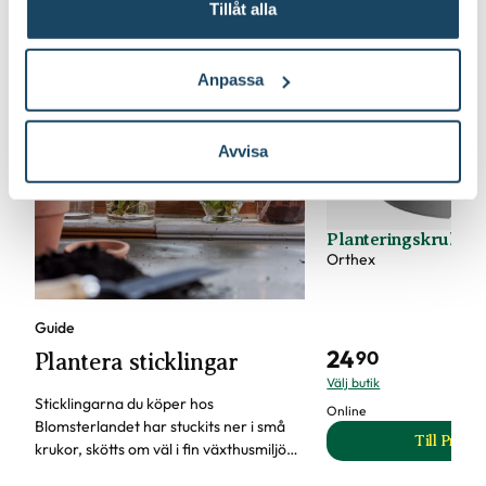
Tillåt alla
Anpassa
Avvisa
Planteringskruka Cu
Orthex
Guide
24
90
Plantera sticklingar
Välj butik
Sticklingarna du köper hos
Online
Blomsterlandet har stuckits ner i små
Till Produ
krukor, skötts om väl i fin växthusmiljö
til
och säljs nu med friska rötter. Allt för