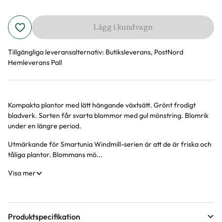
Lägg i kundvagn
Tillgängliga leveransalternativ:
Butiksleverans, PostNord
Hemleverans Pall
Kompakta plantor med lätt hängande växtsätt. Grönt frodigt
Produktinformation
bladverk. Sorten får svarta blommor med gul mönstring. Blomrik
under en längre period.
Utmärkande för Smartunia Windmill-serien är att de är friska och
tåliga plantor. Blommans mö...
Visa mer
Produktspecifikation