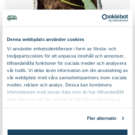
Blomjord
Blomsterlandet
Denna webbplats använder cookies
Finns i flera varianter
Vi använder enhetsidentifierare i form av första- och
59
90
Från
tredjepartscokies för att anpassa innehåll och annonser,
Välj butik
tillhandahålla funktioner för sociala medier och analysera
Online
I lager
vår trafik. Vi delar även information om din användning av
Till Produkten
till Blomjord produktsida
vår webbplats med våra samarbetspartners inom sociala
medier, reklam och analys. Dessa kan kombinera
informationen med annan data som du har tillhandahållit
dem eller som de har samlat in från din användning av
Ta hand om dina sticklingar
deras tjänster. Läs mer om olika cookies genom att
klicka på länken 'Fler alternativ'."
Fler alternativ