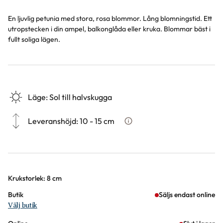
En ljuvlig petunia med stora, rosa blommor. Lång blomningstid. Ett
utropstecken i din ampel, balkonglåda eller kruka. Blommar bäst i
fullt soliga lägen.
Läge
:
Sol till halvskugga
Leveranshöjd
:
10 - 15 cm
Hur vi mäter leveranshöjd på v
Varianter
Krukstorlek: 8 cm
Butik
Säljs endast online
Välj butik