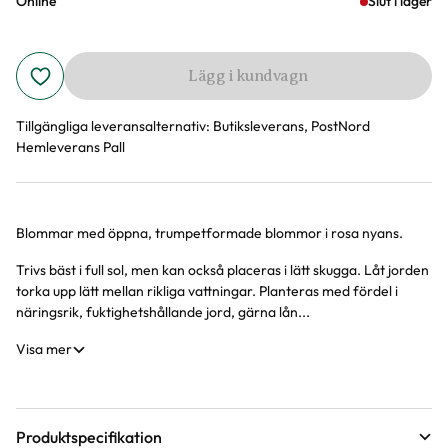
Online
Slut i lager
Lägg i kundvagn
Tillgängliga leveransalternativ:
Butiksleverans, PostNord
Hemleverans Pall
Blommar med öppna, trumpetformade blommor i rosa nyans.
Produktinformation
Trivs bäst i full sol, men kan också placeras i lätt skugga. Låt jorden
torka upp lätt mellan rikliga vattningar. Planteras med fördel i
näringsrik, fuktighetshållande jord, gärna lån...
Visa mer
Produktspecifikation