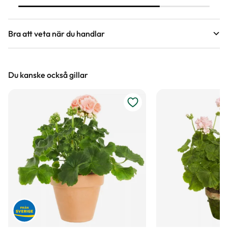
att du lätt ska kunna plantera dina
sticklingar och odla dem vidare.
Bra att veta när du handlar
Höjd, längd och bilder
Du kanske också gillar
Vi försöker alltid ange växternas ungefärliga
mått, men då växter är levande och alla växter
är unika så kan måtten och din växts utseende
variera något från informationen och fotona på
hemsidan.
Växter är levande varor
Det är naturligt att växter får nya blad och
därmed också tappar blad. Om din växt har
några gula eller bruna bland, så innebär det inte
att växten är döende eller av dålig kvalitet. Vi