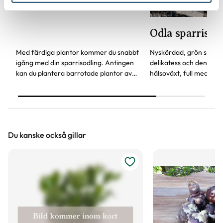
Plantera sparris
Odla sparris
Med färdiga plantor kommer du snabbt
Nyskördad, grön sparris
igång med din sparrisodling. Antingen
delikatess och den är d
kan du plantera barrotade plantor av
hälsoväxt, full med ant
sparris, så kallade sparriskronor, eller
vitaminer och minerale
rotade plantor i kruka.
Du kanske också gillar