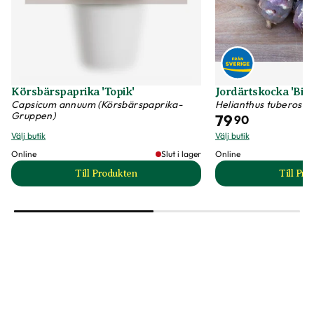
Körsbärspaprika 'Topik'
Jordärtskocka 'Bia
Capsicum annuum (Körsbärspaprika-
Helianthus tuberosus
Gruppen)
79
90
Välj butik
Välj butik
Online
Slut i lager
Online
Till Produkten
Till Pr
till Körsbärspaprika 'Topik' produktsida
t