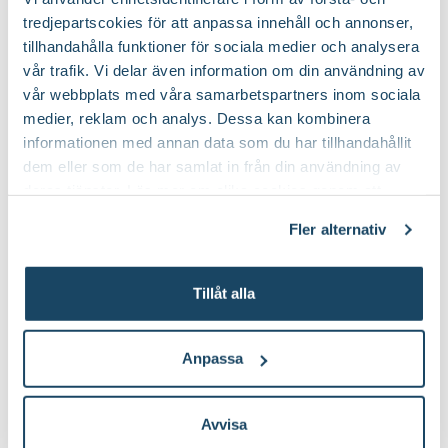
Välj butik
Välj butik
tredjepartscokies för att anpassa innehåll och annonser,
Online
Slut i lager
Online
tillhandahålla funktioner för sociala medier och analysera
Till Produkten
Till Pr
till Kruka Botanica produktsida
t
vår trafik. Vi delar även information om din användning av
vår webbplats med våra samarbetspartners inom sociala
medier, reklam och analys. Dessa kan kombinera
informationen med annan data som du har tillhandahållit
Skötselråd för sparris - lyckas med din sparrisodling
dem eller som de har samlat in från din användning av
deras tjänster. Läs mer om olika cookies genom att
klicka på länken 'Fler alternativ'."
Fler alternativ
Tillåt alla
Anpassa
Guide
Avvisa