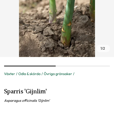
1
/
2
Växter
Odla & skörda
Övriga grönsaker
Sparris 'Gijnlim'
Asparagus officinalis 'Gijnlim'