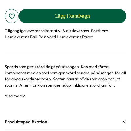
Lägg i kundvagn
Tillgängliga leveransalternativ:
Butiksleverans, PostNord
Hemleverans Pall, PostNord Hemleverans Paket
Sparris som ger skörd tidigt på säsongen. Kan med fördel
Produktinformation
kombineras med en sort som ger skörd senare på säsongen för att
förlänga skördeperioden. Sorten passar både som grön och vit
sparris. Är en hanklon som ger något rikligare skörd jämfö...
Visa mer
Produktspecifikation