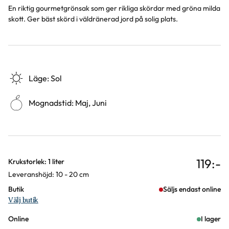
En riktig gourmetgrönsak som ger rikliga skördar med gröna milda
skott. Ger bäst skörd i väldränerad jord på solig plats.
Läge
:
Sol
Mognadstid
:
Maj, Juni
119
:-
Varianter
Krukstorlek: 1 liter
Leveranshöjd: 10 - 20 cm
Butik
Säljs endast online
Välj butik
Online
I lager