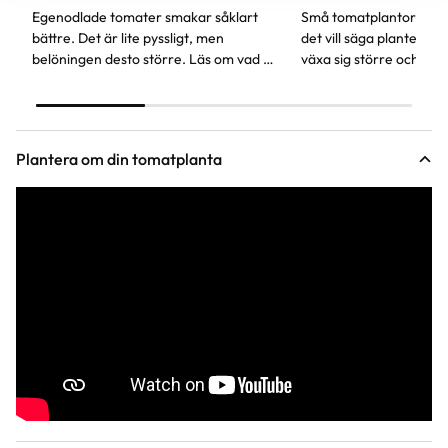
Egenodlade tomater smakar såklart
Små tomatplantor behö
bättre. Det är lite pyssligt, men
det vill säga planteras 
belöningen desto större. Läs om vad du
växa sig större och utve
behöver tänka på för att välja rätt sorts
rotsystem. Såjordens l
tomat.
näringsinnehåll är bra 
men för vidare tillväxt
näringsrik jord.
Plantera om din tomatplanta