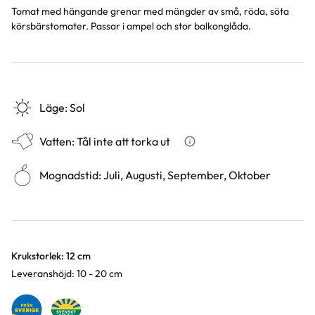
Tomat med hängande grenar med mängder av små, röda, söta
körsbärstomater. Passar i ampel och stor balkonglåda.
Läge
:
Sol
Vatten
:
Tål inte att torka ut
Hur ska du vattna växten?
Mognadstid
:
Juli, Augusti, September, Oktober
Varianter
Krukstorlek: 12 cm
Leveranshöjd: 10 - 20 cm