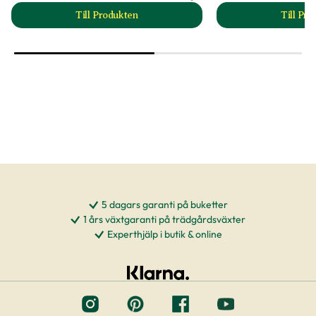
Till Produkten
Till Pr
till Plantclips produktsida
t
5 dagars garanti på buketter
1 års växtgaranti på trädgårdsväxter
Experthjälp i butik & online