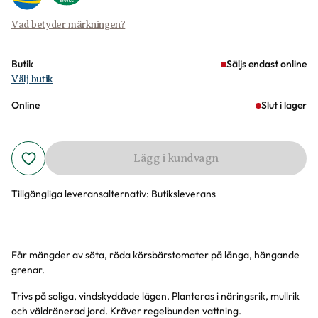
Vad betyder märkningen?
Butik
Säljs endast online
Välj butik
Online
Slut i lager
Lägg i kundvagn
Tillgängliga leveransalternativ:
Butiksleverans
Får mängder av söta, röda körsbärstomater på långa, hängande
Produktinformation
grenar.
Trivs på soliga, vindskyddade lägen. Planteras i näringsrik, mullrik
och väldränerad jord. Kräver regelbunden vattning.