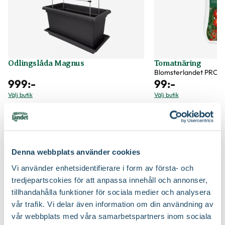
Fruktsmak
Söt
Jordprodukter
Grönsaksjord
Fruktkött
Fast
Beskärningssätt
Beskärning är inte nödvändig
Certifiering
Svenskt Sigill, Från Sverige
Mognadstid
Juli, Augusti, September, Oktober
Vad betyder märkningen?
Odlingslåda Magnus
Tomatnäring
Blomsterlandet PRO
Odlare
Gustafslund
Fruktförvaring
Ingen förvaring/äts direkt
999
:-
99
:-
Välj butik
Välj butik
Ursprung
kulturursprung i Sydamerika
Online
I lager
Online
Till Produkten
Till Pr
Art nr
335203
till Odlingslåda Magnus produktsida
t
Denna webbplats använder cookies
Vi använder enhetsidentifierare i form av första- och
Bästa tipsen för dina tomatplantor
tredjepartscokies för att anpassa innehåll och annonser,
tillhandahålla funktioner för sociala medier och analysera
vår trafik. Vi delar även information om din användning av
vår webbplats med våra samarbetspartners inom sociala