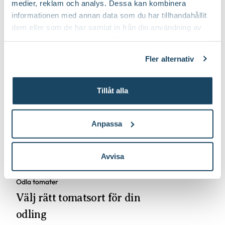
medier, reklam och analys. Dessa kan kombinera
informationen med annan data som du har tillhandahållit
dem eller som de har samlat in från din användning av
deras tjänster. Läs mer om olika cookies genom att
klicka på länken 'Fler alternativ'."
Fler alternativ
Tillåt alla
Odla tomater
Anpassa
Plantera om di
tomatplantor -
Avvisa
omskolning av
Odla tomater
Välj rätt tomatsort för din
odling