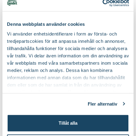
Beskärningssätt
Klipp bort skadade, korsade och inåtväxande
Fruktsmak
Söt
grenar
Fruktkött
Vitt, Saftigt
Beskärningstid
På vårvintern
Denna webbplats använder cookies
Blåbärsgödsel
Barkduk
Blomsterlandet PRO
Blomsterlandet
Vi använder enhetsidentifierare i form av första- och
79
199
:-
90
Utmärkande egenskaper
För pollinatörer, Höstfärg
Mognadstid
Juli, Augusti
tredjepartscokies för att anpassa innehåll och annonser,
Välj butik
Välj butik
tillhandahålla funktioner för sociala medier och analysera
Ursprung
Ö Kanada, NC - Ö USA
Fruktförvaring
Kan förvaras en kortare tid
Online
Slut i lager
Online
vår trafik. Vi delar även information om din användning av
Till Produkten
Till Pr
vår webbplats med våra samarbetspartners inom sociala
till Blåbärsgödsel produktsida
t
Art nr
263236
medier, reklam och analys. Dessa kan kombinera
informationen med annan data som du har tillhandahållit
dem eller som de har samlat in från din användning av
deras tjänster. Läs mer om olika cookies genom att
Våra bästa tips för att lyckas med blåbär
klicka på länken 'Fler alternativ'."
Fler alternativ
Tillåt alla