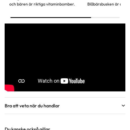
och bären är riktiga vitaminbomber.
Blåbärsbusken är dessu
dekorativ med härligt 
får en fantastisk höstf
Bra att veta när du handlar
Höjd, längd och bilder
Du kanske också gillar
Vi försöker alltid ange växternas ungefärliga