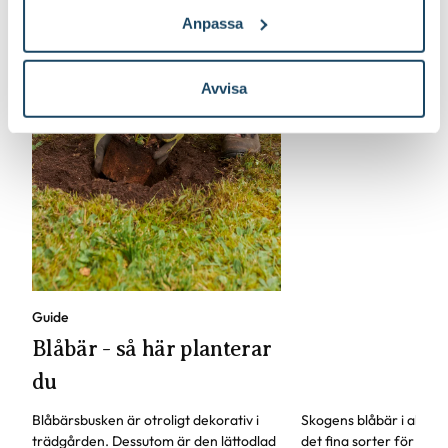
Anpassa
Avvisa
Odla blåbär
Guide
Blåbär - så här planterar
du
Blåbärsbusken är otroligt dekorativ i
Skogens blåbär i all ära
trädgården. Dessutom är den lättodlad
det fina sorter för trä