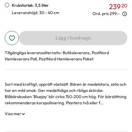
239
20
Krukstorlek: 3,5 liter
Leveranshöjd: 30 - 40 cm
Ord. pris
299:-
Lägg i kundvagn
Tillgängliga leveransalternativ:
Butiksleverans, PostNord
Hemleverans Pall, PostNord Hemleverans Paket
Sort med kraftigt, upprätt växtsätt. Bären är medelstora, söta och
Produktinformation
har en mild smak. Ger medeltidiga och rikliga skördar.
Blåbärsbusken 'Bluejay' blir cirka 150-200 cm hög. För bärsättning
rekommenderas korspollinering. Plantera två eller f...
Visa mer