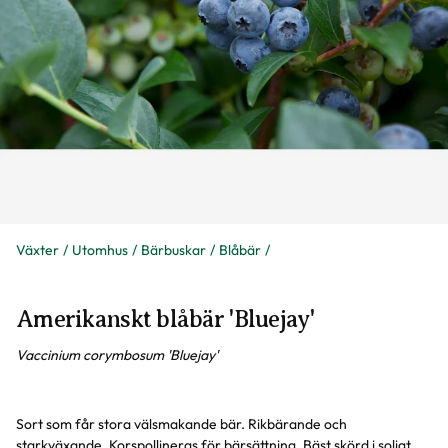
Växter
Utomhus
Bärbuskar
Blåbär
Amerikanskt blåbär 'Bluejay'
Vaccinium corymbosum 'Bluejay'
Sort som får stora välsmakande bär. Rikbärande och
starkväxande. Korspollineras för bärsättning. Bäst skörd i soligt