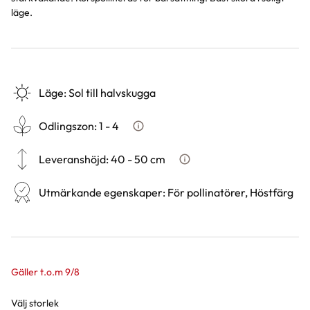
läge.
Läge
:
Sol till halvskugga
Odlingszon
:
1 - 4
Vad är odlingszon?
Leveranshöjd
:
40 - 50 cm
Hur vi mäter leveranshöjd på
Utmärkande egenskaper
:
För pollinatörer, Höstfärg
Gäller t.o.m 9/8
Välj storlek