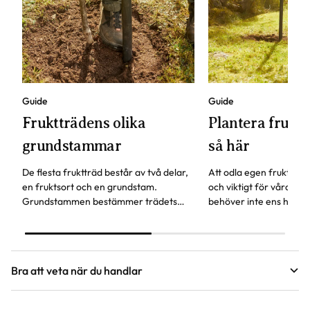
Guide
Guide
Fruktträdens olika
Plantera fruktt
grundstammar
så här
De flesta fruktträd består av två delar,
Att odla egen frukt är b
en fruktsort och en grundstam.
och viktigt för våra pol
Grundstammen bestämmer trädets
behöver inte ens ha en
storlek och härdighet. Andra
för att odla fruktträd.
egenskaper är när trädet börjar bära
frukt och hur gammalt trädet kan bli.
Bra att veta när du handlar
Höjd, längd och bilder