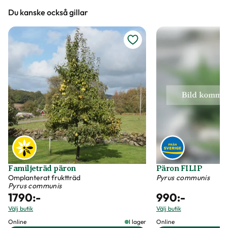
Du kanske också gillar
Vi försöker alltid ange växternas ungefärliga
mått, men då växter är levande och alla växter
är unika så kan måtten och din växts utseende
variera något från informationen och fotona på
hemsidan.
Växter är levande varor
Det är naturligt att växter får nya blad och
därmed också tappar blad. Om din växt har
några gula eller bruna bland, så innebär det inte
att växten är döende eller av dålig kvalitet. Vi
Familjeträd päron
Päron FILIP
rekommenderar att du försiktigt plockar bort
Omplanterat fruktträd
Pyrus communis
Pyrus communis
dessa blad vid ankomst.
1790
:-
990
:-
Välj butik
Välj butik
Online
I lager
Online
Skadeinsekter