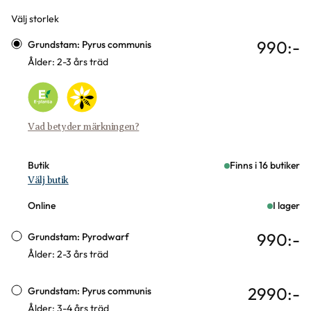
Välj storlek
Varianter
990
:-
Grundstam: Pyrus communis
Ålder: 2-3 års träd
Vad betyder märkningen?
Butik
Finns i 16 butiker
Välj butik
Online
I lager
990
:-
Grundstam: Pyrodwarf
Ålder: 2-3 års träd
2990
:-
Grundstam: Pyrus communis
Ålder: 3-4 års träd