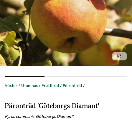
1
/
3
Växter
Utomhus
Fruktträd
Päronträd
Päronträd 'Göteborgs Diamant'
Pyrus communis 'Göteborgs Diamant'