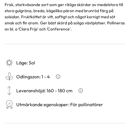
Frisk, starkväxande sort som ger rikliga skördar av medelstora till
stora gulgröna, breda, kägellika päron med brunröd färg på
solsidan. Fruktköttet är vitt, saftigt och något kornigt med söt
smak och fin arom. Ger bäst skörd på soliga växtplatser. Pollineras
av bl. a 'Clara Frijs' och 'Conference'.
Läge
:
Sol
Odlingszon
:
1 - 4
Vad är odlingszon?
Leveranshöjd
:
160 - 180 cm
Hur vi mäter leveranshöjd p
Utmärkande egenskaper
:
För pollinatörer