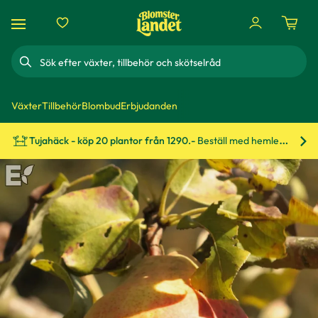
Sök
Växter
Tillbehör
Blombud
Erbjudanden
Tujahäck - köp 20 plantor från 1290.-
Beställ med hemleverans!
Bes