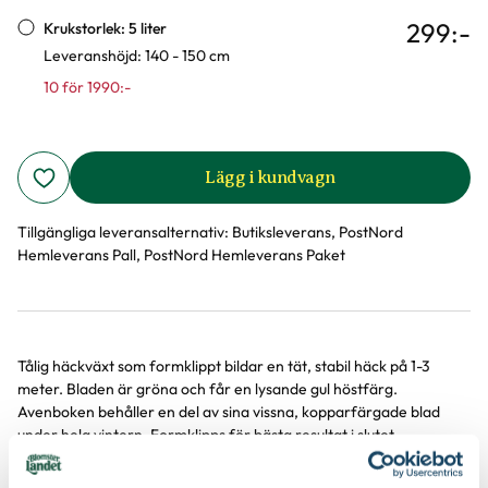
299
:-
Krukstorlek: 5 liter
Leveranshöjd: 140 - 150 cm
10 för 1990:-
Lägg i kundvagn
Tillgängliga leveransalternativ:
Butiksleverans, PostNord
Hemleverans Pall, PostNord Hemleverans Paket
Tålig häckväxt som formklippt bildar en tät, stabil häck på 1-3
Produktinformation
meter. Bladen är gröna och får en lysande gul höstfärg.
Avenboken behåller en del av sina vissna, kopparfärgade blad
under hela vintern. Formklipps för bästa resultat i slutet ...
Visa mer