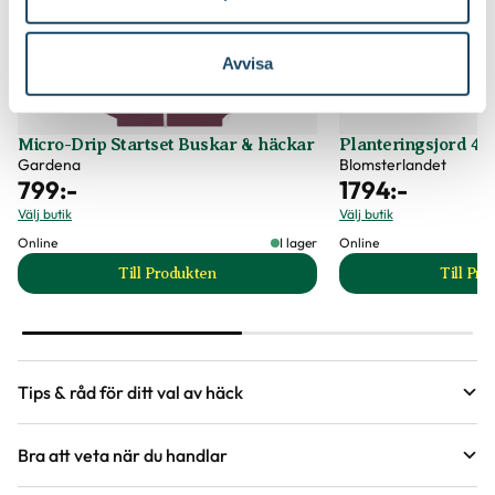
Fruktfärg
Brun
Beskärningssätt
Lämpar sig för formklippning
Avvisa
Utmärkande egenskaper
Höstfärg, Snabbväxande
Beskärningstid
Juli-september (JAS-perioden)
Certifiering
E-planta, Från Sverige
Speciell tålighet
Blåsiga, öppna lägen, Stadsklimat
Micro-Drip Startset Buskar & häckar
Planteringsjord 40 
Vad betyder märkningen?
Gardena
Blomsterlandet
799
:-
1794
:-
Ursprung
Europa (Sverige), norra Turkiet, Kaukasus och norra
Iran.
Välj butik
Välj butik
Online
I lager
Online
Art nr
264532
Till Produkten
Till Pr
till Micro-Drip Startset Buskar & häckar produk
t
Tips & råd för ditt val av häck
Bra att veta när du handlar
Guide
Guide