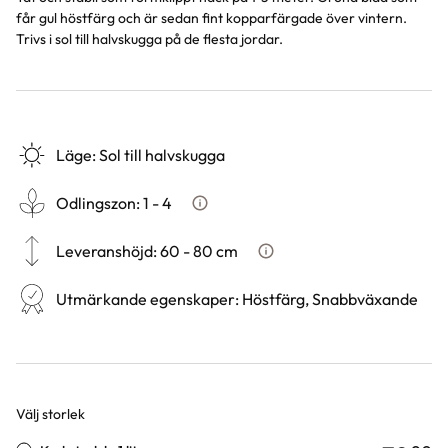
får gul höstfärg och är sedan fint kopparfärgade över vintern.
Trivs i sol till halvskugga på de flesta jordar.
Läge
:
Sol till halvskugga
Odlingszon
:
1 - 4
Vad är odlingszon?
Leveranshöjd
:
60 - 80 cm
Hur vi mäter leveranshöjd på 
Utmärkande egenskaper
:
Höstfärg, Snabbväxande
Välj storlek
Varianter