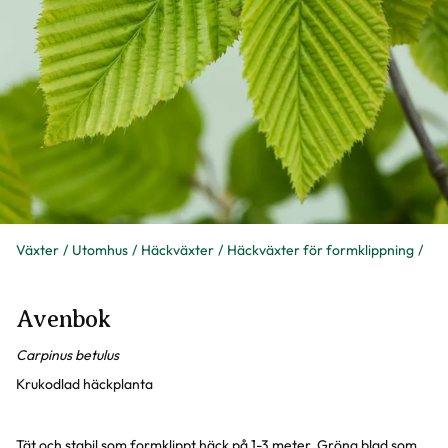
Växter
Utomhus
Häckväxter
Häckväxter för formklippning
Avenbok
Carpinus betulus
Krukodlad häckplanta
Tät och stabil som formklippt häck på 1-3 meter. Gröna blad som