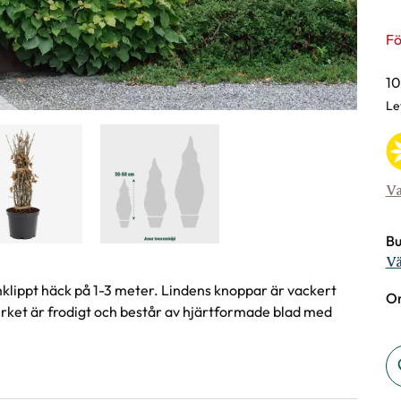
Fö
Va
10
Le
Va
Bu
Vä
ormklippt häck på 1-3 meter. Lindens knoppar är vackert
On
erket är frodigt och består av hjärtformade blad med