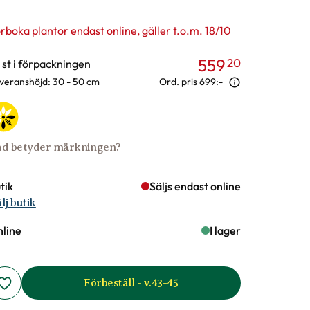
rboka plantor endast online, gäller t.o.m. 18/10
559
20
rianter
 st i förpackningen
veranshöjd: 30 - 50 cm
Ord. pris
699:-
d betyder märkningen?
tik
Säljs endast online
lj butik
line
I lager
Förbeställ - v.43-45