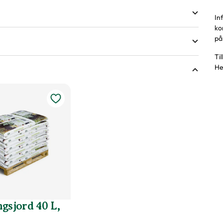
In
ko
på 
öjd på växter
Ti
He
ldränerad jord
gsjord 40 L,