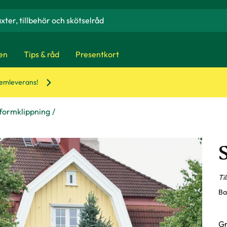
en
Tips & råd
Presentkort
hemleverans!
 formklippning
Ti
Ba
Gr