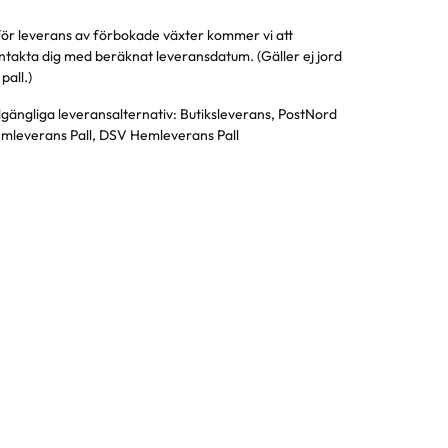
för leverans av förbokade växter kommer vi att
ntakta dig med beräknat leveransdatum. (Gäller ej jord
pall.)
llgängliga leveransalternativ:
Butiksleverans, PostNord
mleverans Pall, DSV Hemleverans Pall