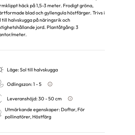
rmklippt häck på 1,5-3 meter. Frodigt gröna,
ärtformade blad och gyllengula höstfärger. Trivs i
l till halvskugga på näringsrik och
ktighetshållande jord. Plantåtgång: 3
antor/meter.
Läge
:
Sol till halvskugga
Odlingszon
:
1 - 5
Vad är odlingszon?
Leveranshöjd
:
30 - 50 cm
Hur vi mäter leveranshöjd på 
Utmärkande egenskaper
:
Doftar, För
pollinatörer, Höstfärg