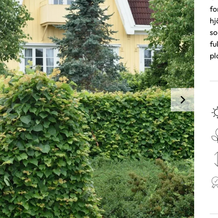
fo
hj
so
fu
pl