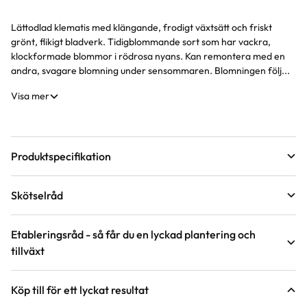
Lättodlad klematis med klängande, frodigt växtsätt och friskt
Produktinformation
grönt, flikigt bladverk. Tidigblommande sort som har vackra,
klockformade blommor i rödrosa nyans. Kan remontera med en
andra, svagare blomning under sensommaren. Blomningen följ...
Visa mer
Produktspecifikation
Krukstorlek
2 liter
Skötselråd
Leveranshöjd
20 - 40 cm
Läge
Sol till halvskugga
Hur vi mäter leveranshöjd på växter
Etableringsråd - så får du en lyckad plantering och
tillväxt
Förväntad sluthöjd
200 - 300 cm
Odlingszon
1 - 3
Höjd på trädgårdsväxter
Vad är odlingszon?
Skugga den nysatta klematisens rötter med till exempel större
Köp till för ett lyckat resultat
perenner, eller välj en plats där solen inte kommer åt marken
Växtsätt
Klättrande, Starkväxande
Jordmån
Mullrik jord, Näringsrik jord, Väldränerad jord
runt plantan.