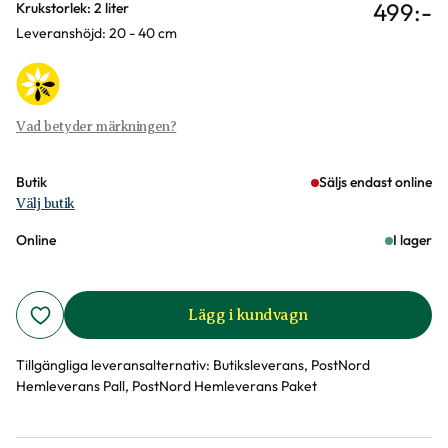
499
:-
Varianter
Krukstorlek: 2 liter
Leveranshöjd: 20 - 40 cm
Vad betyder märkningen?
Butik
Säljs endast online
Välj butik
Online
I lager
Lägg i kundvagn
Tillgängliga leveransalternativ:
Butiksleverans, PostNord
Hemleverans Pall, PostNord Hemleverans Paket