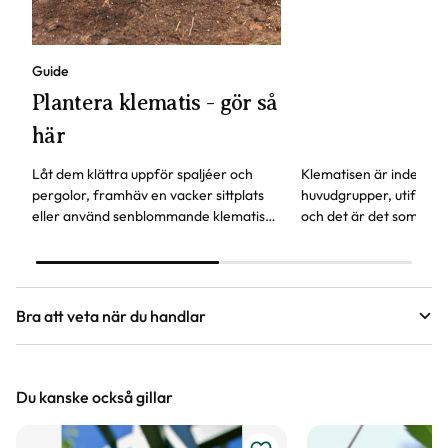
Guide
Plantera klematis - gör så
här
Låt dem klättra uppför spaljéer och
Klematisen är indelade 
pergolor, framhäv en vacker sittplats
huvudgrupper, utifrån 
eller använd senblommande klematis
och det är det som avg
för att ge vårblommande buskar en
du beskär.
andra blomning.
Bra att veta när du handlar
Höjd, längd och bilder
Du kanske också gillar
Vi försöker alltid ange växternas ungefärliga
mått, men då växter är levande och alla växter