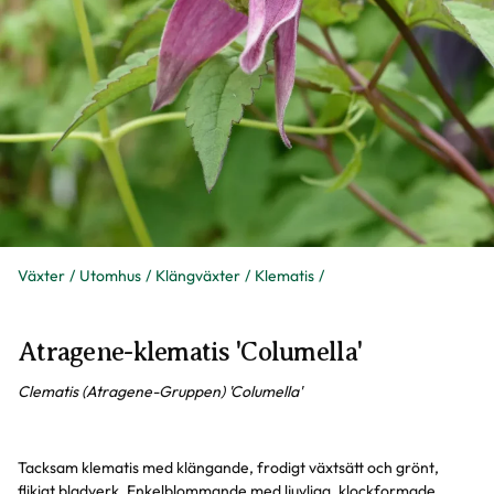
Växter
Utomhus
Klängväxter
Klematis
Atragene-klematis 'Columella'
Clematis (Atragene-Gruppen) 'Columella'
Tacksam klematis med klängande, frodigt växtsätt och grönt,
flikigt bladverk. Enkelblommande med ljuvliga, klockformade