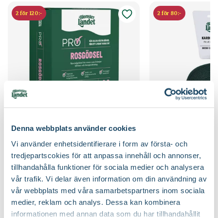
Blomfärg
Rosa
2 för 120:-
2 för 80:-
Håll jorden fuktig de första två åren, stödvattna under tredje
Näring
Benmjöl, Rosgödsel, Trädgårdsgödsel
och fjärde året under torra perioder.
Bladfärg
Grön
Jordprodukter
Håll jorden fri från ogräs runt plantan de första tre åren för att
Planteringsjord, Rosjord
underlätta etablering.
Blomningstid
Maj, Juni
Beskärningssätt
Beskärningsgrupp 1
Gödsla inte nyplanterade klematis första året, följande år efter
behov på våren.
Utmärkande egenskaper
Doftar, För pollinatörer, Lättskött,
Beskärningstid
Efter blomning
Snabbväxande
Ursprung
Kulturursprung
Denna webbplats använder cookies
Rosgödsel
Kardborreband
Art nr
310650
Vi använder enhetsidentifierare i form av första- och
Blomsterlandet PRO
Blomsterlandet
79
49
tredjepartscokies för att anpassa innehåll och annonser,
90
90
tillhandahålla funktioner för sociala medier och analysera
Välj butik
Välj butik
vår trafik. Vi delar även information om din användning av
Online
Slut i lager
Online
vår webbplats med våra samarbetspartners inom sociala
Till Produkten
Till Pr
till Rosgödsel produktsida
t
medier, reklam och analys. Dessa kan kombinera
informationen med annan data som du har tillhandahållit