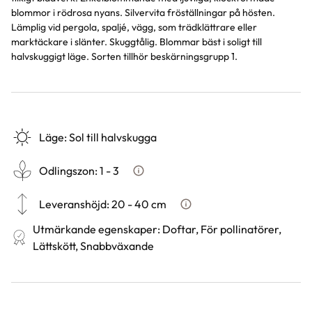
blommor i rödrosa nyans. Silvervita fröställningar på hösten.
Lämplig vid pergola, spaljé, vägg, som trädklättrare eller
marktäckare i slänter. Skuggtålig. Blommar bäst i soligt till
halvskuggigt läge. Sorten tillhör beskärningsgrupp 1.
Läge
:
Sol till halvskugga
Odlingszon
:
1 - 3
Vad är odlingszon?
Leveranshöjd
:
20 - 40 cm
Hur vi mäter leveranshöjd på
Utmärkande egenskaper
:
Doftar, För pollinatörer,
Lättskött, Snabbväxande