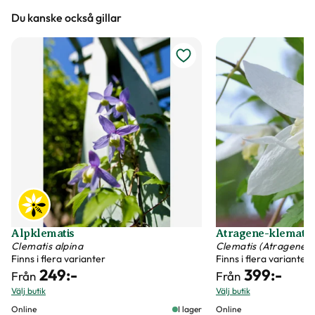
Du kanske också gillar
Vi försöker alltid ange växternas ungefärliga
mått, men då växter är levande och alla växter
är unika så kan måtten och din växts utseende
variera något från informationen och fotona på
hemsidan.
Växter är levande varor
Det är naturligt att växter får nya blad och
därmed också tappar blad. Om din växt har
några gula eller bruna bland, så innebär det inte
att växten är döende eller av dålig kvalitet. Vi
Alpklematis
Atragene-klematis 
rekommenderar att du försiktigt plockar bort
Clematis alpina
Clematis (Atragene-
Finns i flera varianter
Finns i flera varianter
dessa blad vid ankomst.
249
:-
399
:-
Från
Från
Välj butik
Välj butik
Skadeinsekter
Online
I lager
Online