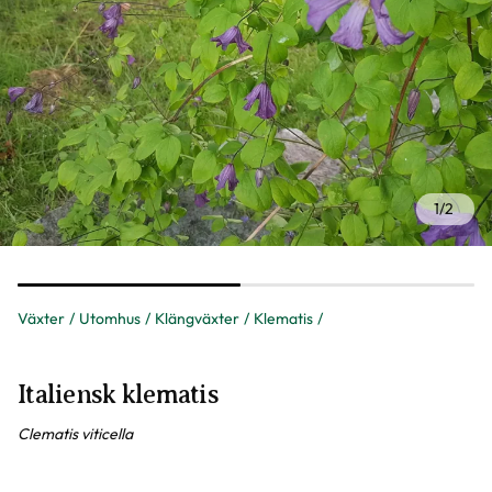
1
/
2
Växter
Utomhus
Klängväxter
Klematis
Italiensk klematis
Clematis viticella