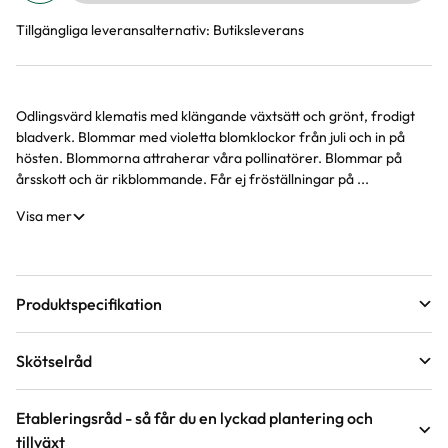
Tillgängliga leveransalternativ:
Butiksleverans
Odlingsvärd klematis med klängande växtsätt och grönt, frodigt
Produktinformation
bladverk. Blommar med violetta blomklockor från juli och in på
hösten. Blommorna attraherar våra pollinatörer. Blommar på
årsskott och är rikblommande. Får ej fröställningar på ...
Visa mer
Produktspecifikation
Krukstorlek
2 liter
Skötselråd
Leveranshöjd
30 - 40 cm
Läge
Sol till halvskugga
Hur vi mäter leveranshöjd på växter
Etableringsråd - så får du en lyckad plantering och
tillväxt