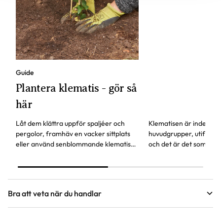
Guide
Plantera klematis - gör så
här
Låt dem klättra uppför spaljéer och
Klematisen är indelade 
pergolor, framhäv en vacker sittplats
huvudgrupper, utifrån 
eller använd senblommande klematis
och det är det som avg
för att ge vårblommande buskar en
du beskär.
andra blomning.
Bra att veta när du handlar
Höjd, längd och bilder