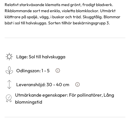
Relativt starkväxande klematis med grönt, frodigt bladverk.
Rikblommande sort med enkla, violetta blomklockor. Utmärkt
klättrare på spaljé, vägg, i buskar och träd. Skuggtålig. Blommar
bäst i sol till halvskugga. Sorten tillhör beskärningsgrupp 3.
Läge
:
Sol till halvskugga
Odlingszon
:
1 - 5
Vad är odlingszon?
Leveranshöjd
:
30 - 40 cm
Hur vi mäter leveranshöjd på
Utmärkande egenskaper
:
För pollinatörer, Lång
blomningstid