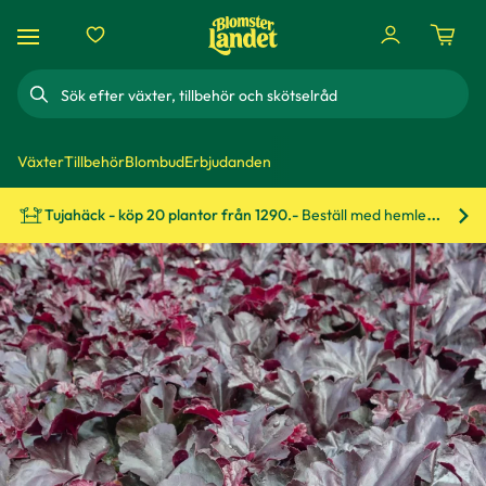
Sök
Växter
Tillbehör
Blombud
Erbjudanden
Tujahäck - köp 20 plantor från 1290.-
Beställ med hemleverans!
Bes