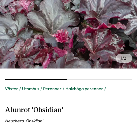
1
/
2
Växter
Utomhus
Perenner
Halvhöga perenner
Alunrot 'Obsidian'
Heuchera 'Obsidian'