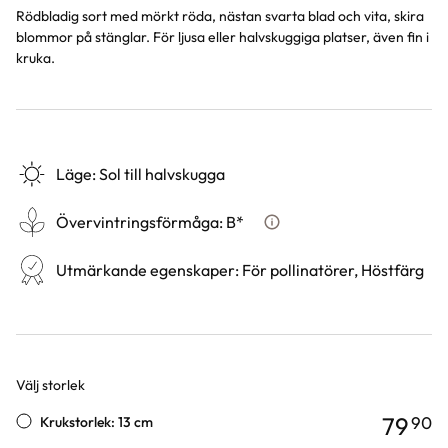
Rödbladig sort med mörkt röda, nästan svarta blad och vita, skira
blommor på stänglar. För ljusa eller halvskuggiga platser, även fin i
kruka.
Läge
:
Sol till halvskugga
Övervintringsförmåga
:
B*
Vad betyder övervintringsf
Utmärkande egenskaper
:
För pollinatörer, Höstfärg
Välj storlek
Varianter
79
90
Krukstorlek: 13 cm