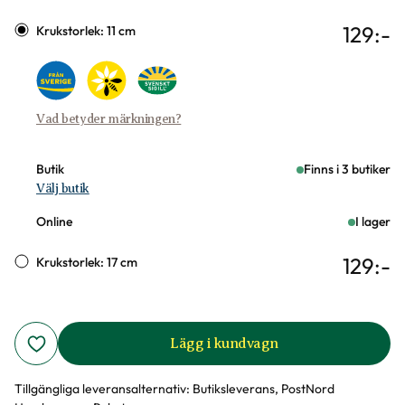
129
:-
Krukstorlek: 11 cm
Vad betyder märkningen?
Butik
Finns i 3 butiker
Välj butik
Online
I lager
129
:-
Krukstorlek: 17 cm
Lägg i kundvagn
Tillgängliga leveransalternativ:
Butiksleverans, PostNord