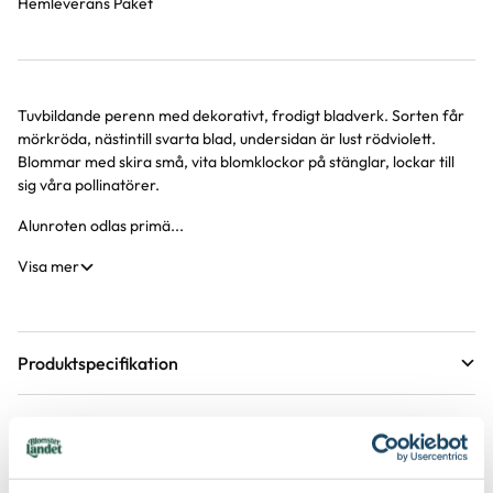
Hemleverans Paket
Tuvbildande perenn med dekorativt, frodigt bladverk. Sorten får
Produktinformation
mörkröda, nästintill svarta blad, undersidan är lust rödviolett.
Blommar med skira små, vita blomklockor på stänglar, lockar till
sig våra pollinatörer.
Alunroten odlas primä...
Visa mer
Produktspecifikation
Krukstorlek
11 cm
Skötselråd
Förväntad sluthöjd
25 - 30 cm
Läge
Sol till halvskugga
Höjd på trädgårdsväxter
Etableringsråd - så får du en lyckad plantering och