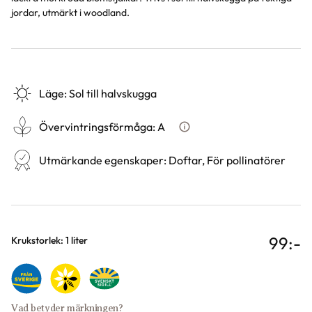
jordar, utmärkt i woodland.
Läge
:
Sol till halvskugga
Övervintringsförmåga
:
A
Vad betyder övervintringsför
Utmärkande egenskaper
:
Doftar, För pollinatörer
99
:-
Varianter
Krukstorlek: 1 liter
Vad betyder märkningen?