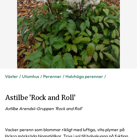
Växter
Utomhus
Perenner
Halvhöga perenner
Astilbe 'Rock and Roll'
Astilbe Arendsii-Gruppen 'Rock and Roll'
Vacker perenn som blommar rikligt med luftiga, vita plymer på
läckra mörkröda blomstjälkar. Trivs i sol till halvskugga på fuktiga