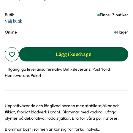
Butik
Finns i 3 butiker
Välj butik
Online
I lager
Lägg i kundvagn
Tillgängliga leveransalternativ:
Butiksleverans, PostNord
Hemleverans Paket
Upprättväxande och långlivad perenn med stabila stjälkar och
Produktinformation
flikigt, frodigt bladverk i grönt. Blommar med vackra, luftiga
plymer på dekorativa, röda stjälkar. Bra för våra pollinatörer.
Blommar bäst i sol men är känslig för torka, halvsk...