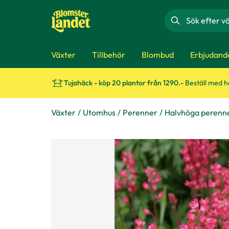
Sök
Växter
Tillbehör
Blombud
Erbjudand
Tujahäck - köp 20 plantor från 1290.-
Beställ med 
Växter
Utomhus
Perenner
Halvhöga perenn