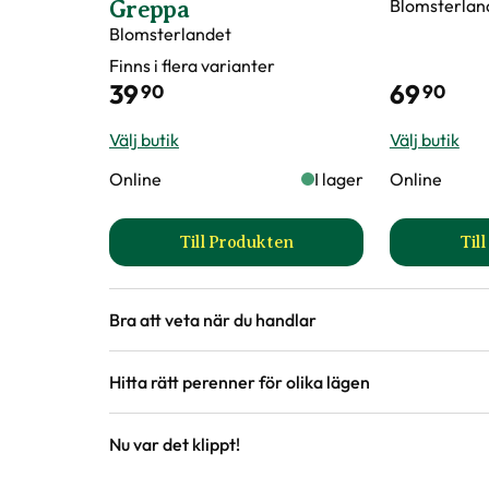
Blomsterlan
Greppa
Blomsterlandet
Finns i flera varianter
39
69
90
90
Välj butik
Välj butik
Online
I lager
Online
Till Produkten
Til
till Trädgårdshandske Greppa 
Bra att veta när du handlar
Höjd, längd och bilder
Hitta rätt perenner för olika lägen
Vi försöker alltid ange växternas ungefärli
är unika så kan måtten och din växts utsee
Nu var det klippt!
på hemsidan.
Guide
Guide