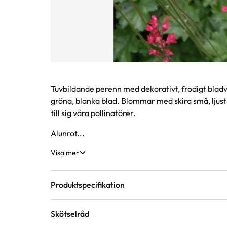
Produktinformation
Tuvbildande perenn med dekorativt, frodigt bladve
gröna, blanka blad. Blommar med skira små, ljus
till sig våra pollinatörer.
Alunrot...
Visa mer
Produktspecifikation
Skötselråd
Krukstorlek
9 cm