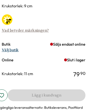
rianter
Krukstorlek: 9 cm
Vad betyder märkningen?
Butik
Säljs endast online
Välj butik
Online
Slut i lager
79
90
Krukstorlek: 11 cm
Lägg i kundvagn
llgängliga leveransalternativ:
Butiksleverans, PostNord