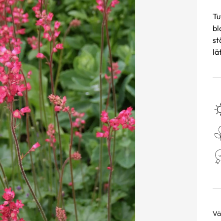
Tu
bl
st
lä
Väl