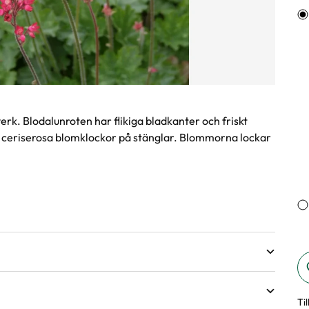
Va
rk. Blodalunroten har flikiga bladkanter och friskt
t ceriserosa blomklockor på stänglar. Blommorna lockar
Ti