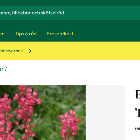
en
Tips & råd
Presentkort
hemleverans!
er
He