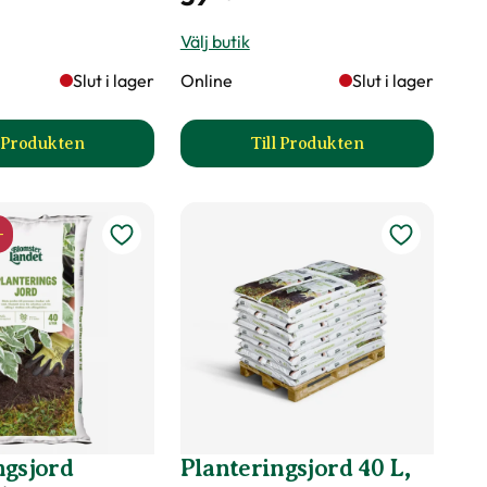
Välj butik
Slut i lager
Online
Slut i lager
l Produkten
Till Produkten
gsjord produktsida
till Smal planteringsspade produktsida
till Bred planteringss
-
ngsjord
Planteringsjord 40 L,