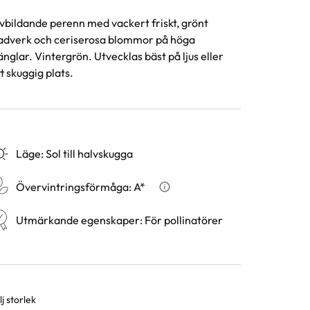
vbildande perenn med vackert friskt, grönt
adverk och ceriserosa blommor på höga
änglar. Vintergrön. Utvecklas bäst på ljus eller
tt skuggig plats.
Läge
:
Sol till halvskugga
Övervintringsförmåga
:
A*
Vad betyder övervintringsfö
Utmärkande egenskaper
:
För pollinatörer
j storlek