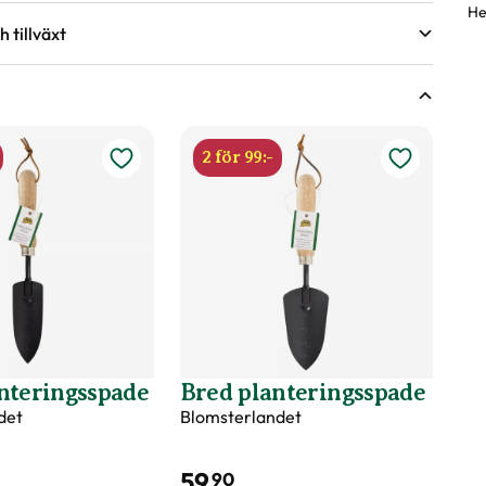
He
 tillväxt
sväxter
r under torra perioder.
ing.
ringsförmåga?
nde år efter behov, med fördel kan gödsel bytas ut mot
2 för 99:-
våren.
d
nteringsspade
Bred planteringsspade
det
Blomsterlandet
59
90