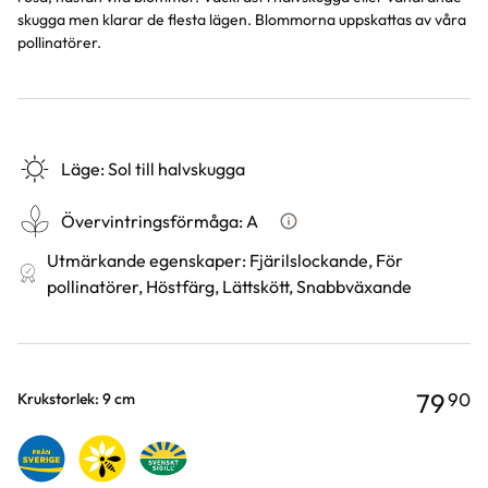
skugga men klarar de flesta lägen. Blommorna uppskattas av våra
pollinatörer.
Läge
:
Sol till halvskugga
Övervintringsförmåga
:
A
Vad betyder övervintringsför
Utmärkande egenskaper
:
Fjärilslockande, För
pollinatörer, Höstfärg, Lättskött, Snabbväxande
79
90
Varianter
Krukstorlek: 9 cm