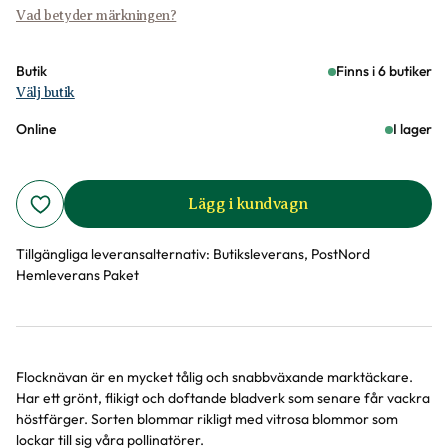
Vad betyder märkningen?
Butik
Finns i 6 butiker
Välj butik
Online
I lager
Lägg i kundvagn
Tillgängliga leveransalternativ:
Butiksleverans, PostNord
Hemleverans Paket
Flocknävan är en mycket tålig och snabbväxande marktäckare.
Produktinformation
Har ett grönt, flikigt och doftande bladverk som senare får vackra
höstfärger. Sorten blommar rikligt med vitrosa blommor som
lockar till sig våra pollinatörer.