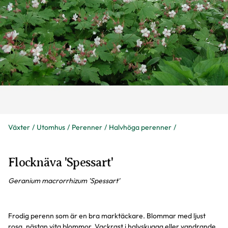
Växter
Utomhus
Perenner
Halvhöga perenner
Flocknäva 'Spessart'
Geranium macrorrhizum 'Spessart'
Frodig perenn som är en bra marktäckare. Blommar med ljust
rosa, nästan vita blommor. Vackrast i halvskugga eller vandrande