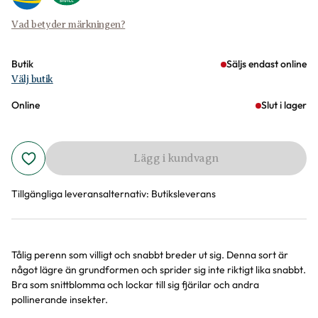
Vad betyder märkningen?
Butik
Säljs endast online
Välj butik
Online
Slut i lager
Lägg i kundvagn
Tillgängliga leveransalternativ:
Butiksleverans
Tålig perenn som villigt och snabbt breder ut sig. Denna sort är
Produktinformation
något lägre än grundformen och sprider sig inte riktigt lika snabbt.
Bra som snittblomma och lockar till sig fjärilar och andra
pollinerande insekter.