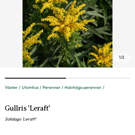
1
/
2
Växter
Utomhus
Perenner
Halvhöga perenner
Gullris 'Leraft'
Solidago 'Leraft'