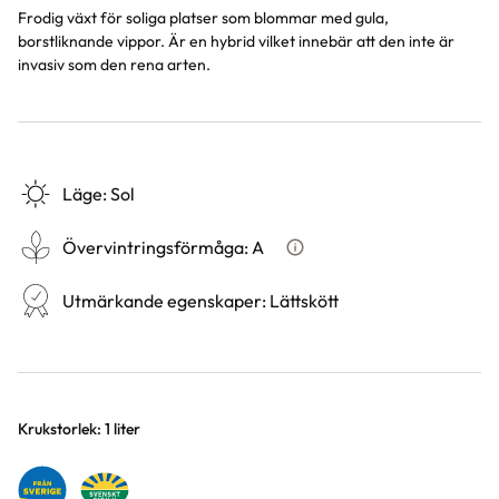
Frodig växt för soliga platser som blommar med gula,
borstliknande vippor. Är en hybrid vilket innebär att den inte är
invasiv som den rena arten.
Läge
:
Sol
Övervintringsförmåga
:
A
Vad betyder övervintringsför
Utmärkande egenskaper
:
Lättskött
Varianter
Krukstorlek: 1 liter