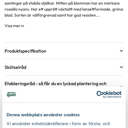
samlingar på stabila stjälkar. Mitten på blomman har en mörkare
rosalila nyans. Har ett upprätt växtsätt med lansettformade, gröna
blad. Sorten är välförgrenad samt har god resisten...
Visa mer
Produktspecifikation
Krukstorlek
1 liter
Skötselråd
Förväntad sluthöjd
60 - 80 cm
Läge
Sol
Höjd på trädgårdsväxter
Etableringsråd - så får du en lyckad plantering och
tillväxt
Växtsätt
Buskigt, Upprätt
Övervintringsförmåga
A
Vad betyder övervintringsförmåga?
Håll jorden fuktig det första året, stödvattna därefter under
Köp till för ett lyckat resultat
torra perioder.
Blomningstid
Juli, Augusti, September
Antal per kvm
6 plantor
Denna webbplats använder cookies
Håll rabatten fri från ogräs för att underlätta etablering.
Utmärkande egenskaper
Doftar, Fjärilslockande, För pollinatörer
5 för 299:-
Vi använder enhetsidentifierare i form av första- och
Jordmån
Fuktig jord, Mullrik jord, Näringsrik jord
Gödsla inte nyplanterade rabatter första året, följande år efter