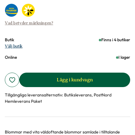
Vad betyder märkningen?
Butik
Finns i 4 butiker
Välj butik
Online
I lager
Lägg i kundvagn
Tillgängliga leveransalternativ:
Butiksleverans, PostNord
Hemleverans Paket
Blommar med vita väldoftande blommor samlade i tilltalande
Produktinformation