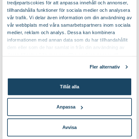
tredjepartscokies för att anpassa innehåll och annonser,
behov, med fördel kan gödsel bytas ut mot jordförbättring som
Certifiering
Från Sverige
tillhandahålla funktioner för sociala medier och analysera
Näring
myllas ner runt plantorna under våren.
Trädgårdsgödsel
Vad betyder märkningen?
vår trafik. Vi delar även information om din användning av
Ursprung
NC och Ö USA
vår webbplats med våra samarbetspartners inom sociala
Jordprodukter
Planteringsjord
medier, reklam och analys. Dessa kan kombinera
Art nr
101882
informationen med annan data som du har tillhandahållit
Beskärningssätt
Beskär ner till marknivå
dem eller som de har samlat in från din användning av
deras tjänster. Läs mer om olika cookies genom att
Beskärningstid
På våren
klicka på länken 'Fler alternativ'."
Fler alternativ
Planteringsjord
Planteringsjord 40 
Blomsterlandet
Blomsterlandet
69
1794
:-
90
Tillåt alla
Välj butik
Välj butik
Online
I lager
Online
Anpassa
Till Produkten
Till Pr
till Planteringsjord produktsida
t
Avvisa