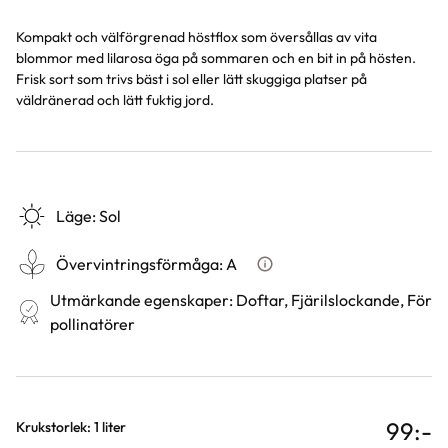
Kompakt och välförgrenad höstflox som översållas av vita
blommor med lilarosa öga på sommaren och en bit in på hösten.
Frisk sort som trivs bäst i sol eller lätt skuggiga platser på
väldränerad och lätt fuktig jord.
Läge
:
Sol
Övervintringsförmåga
:
A
Vad betyder övervintringsför
Utmärkande egenskaper
:
Doftar, Fjärilslockande, För
pollinatörer
99
:-
Varianter
Krukstorlek: 1 liter