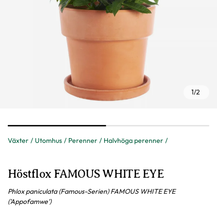
1
/
2
Växter
Utomhus
Perenner
Halvhöga perenner
Höstflox FAMOUS WHITE EYE
Phlox paniculata (Famous-Serien) FAMOUS WHITE EYE
('Appofamwe')