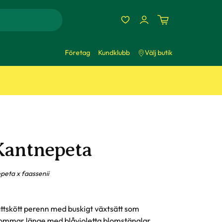
Företag
Kundklubb
Välj butik
Kantnepeta
peta x faassenii
ttskött perenn med buskigt växtsätt som
ommar länge med blåvioletta blomstänglar.