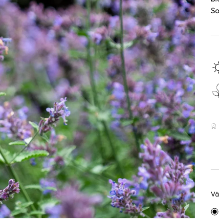
So
Väl
Va