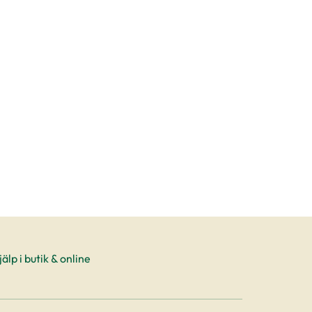
ic Blue' produktsida
älp i butik & online