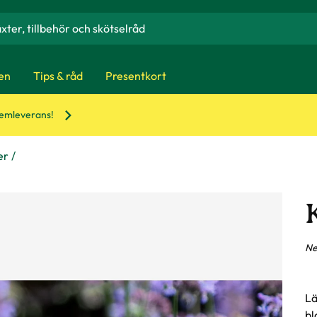
en
Tips & råd
Presentkort
hemleverans!
er
Ne
Lä
bl