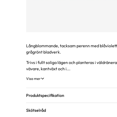
Produktinformation
Långblommande, tacksam perenn med blåviolett
grågrönt bladverk.
Trivs i fullt soliga lägen och planteras i väldräne
vävare, kantväxt och i...
Visa mer
Produktspecifikation
Skötselråd
Krukstorlek
11 cm