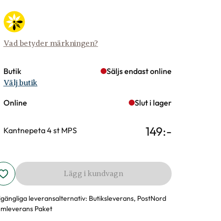
Vad betyder märkningen?
Butik
Säljs endast online
Välj butik
Online
Slut i lager
149
:-
Kantnepeta 4 st MPS
Lägg i kundvagn
llgängliga leveransalternativ:
Butiksleverans, PostNord
mleverans Paket