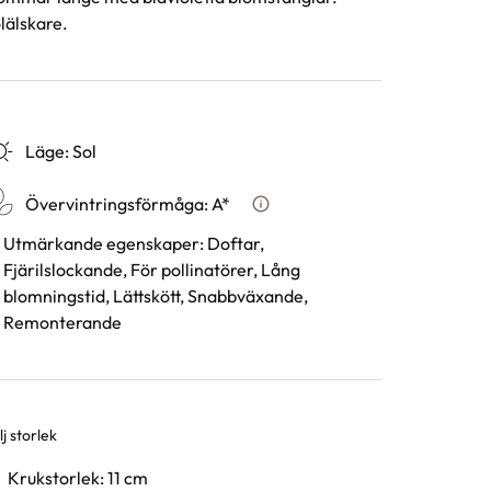
lälskare.
Läge
:
Sol
Övervintringsförmåga
:
A*
Vad betyder övervintringsfö
Utmärkande egenskaper
:
Doftar,
Fjärilslockande, För pollinatörer, Lång
blomningstid, Lättskött, Snabbväxande,
Remonterande
j storlek
rianter
Krukstorlek: 11 cm