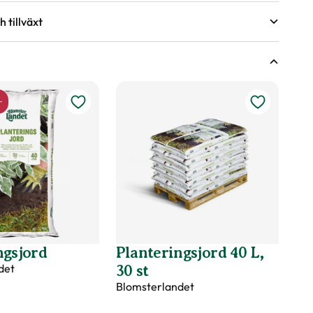
 tillväxt
sväxter
r under torra perioder.
ing.
ringsförmåga?
nde år efter behov, med fördel kan gödsel bytas ut mot
-
våren.
d
pollinatörer, Lång blomningstid, Lättskött, Snabbväxande,
ngsjord
Planteringsjord 40 L,
det
30 st
Blomsterlandet