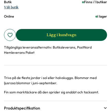
Butik
Finns i 1 butiker
Välj butik
Online
I lager
Lägg i kundvagn
Tillgängliga leveransalternativ:
Butiksleverans, PostNord
Hemleverans Paket
Trivs på de flesta jordar i sol eller halvskugga. Blommar med
Produktinformation
ljusrosa blommor i juni-september.
Fin som marktäckare då den sprider sig snabbt och tacksamt.
Produktspecifikation