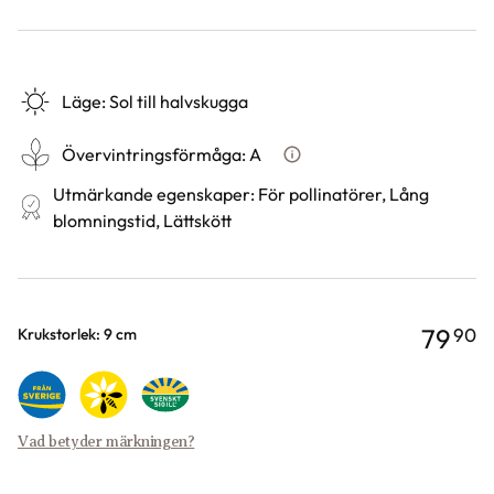
Läge
:
Sol till halvskugga
Övervintringsförmåga
:
A
Vad betyder övervintringsför
Utmärkande egenskaper
:
För pollinatörer, Lång
blomningstid, Lättskött
79
90
Varianter
Krukstorlek: 9 cm
Vad betyder märkningen?