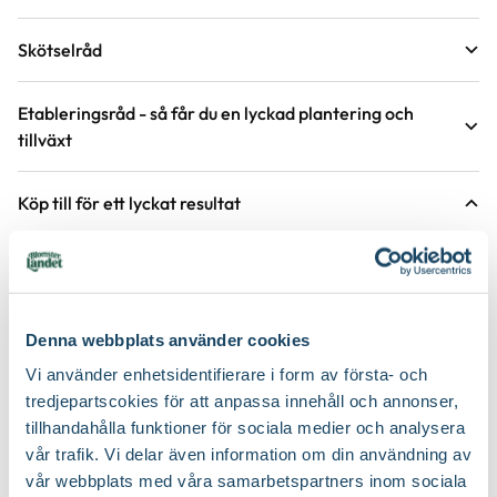
Krukstorlek
9 cm
Skötselråd
Förväntad sluthöjd
30 - 40 cm
Läge
Sol till halvskugga
Höjd på trädgårdsväxter
Etableringsråd - så får du en lyckad plantering och
tillväxt
Växtsätt
Marktäckande
Övervintringsförmåga
A
Vad betyder övervintringsförmåga?
Håll jorden fuktig det första året, stödvattna därefter under
Köp till för ett lyckat resultat
torra perioder.
Blomfärg
Rosa
Antal per kvm
5 plantor
Håll rabatten fri från ogräs för att underlätta etablering.
Bladfärg
Grön
2 för 170:-
2 för 99:-
Jordmån
Mullrik jord, Näringsrik jord, Väldränerad jord
Gödsla inte nyplanterade rabatter första året, följande år efter
behov, med fördel kan gödsel bytas ut mot jordförbättring som
Blomningstid
Juni, Juli, Augusti, September
Näring
myllas ner runt plantorna under våren.
Trädgårdsgödsel
Denna webbplats använder cookies
Utmärkande egenskaper
För pollinatörer, Lång blomningstid,
Vi använder enhetsidentifierare i form av första- och
Jordprodukter
Planteringsjord
Lättskött
tredjepartscokies för att anpassa innehåll och annonser,
tillhandahålla funktioner för sociala medier och analysera
Beskärningssätt
Beskär ner till marknivå
Certifiering
Svenskt Sigill, Från Sverige
vår trafik. Vi delar även information om din användning av
Vad betyder märkningen?
vår webbplats med våra samarbetspartners inom sociala
Beskärningstid
På våren