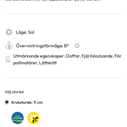
Läge
:
Sol
Övervintringsförmåga
:
B*
Vad betyder övervintringsf
Utmärkande egenskaper
:
Doftar, Fjärilslockande, För
pollinatörer, Lättskött
Välj storlek
Varianter
Krukstorlek: 11 cm