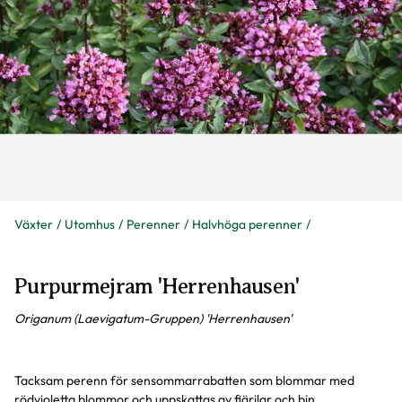
Växter
Utomhus
Perenner
Halvhöga perenner
Purpurmejram 'Herrenhausen'
Origanum (Laevigatum-Gruppen) 'Herrenhausen'
Tacksam perenn för sensommarrabatten som blommar med
rödvioletta blommor och uppskattas av fjärilar och bin.