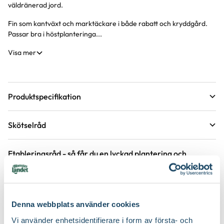
väldränerad jord.
Fin som kantväxt och marktäckare i både rabatt och kryddgård.
Passar bra i höstplanteringa...
Visa mer
Produktspecifikation
Krukstorlek
11 cm
Skötselråd
Förväntad sluthöjd
40 - 50 cm
Läge
Sol
Höjd på trädgårdsväxter
Etableringsråd - så får du en lyckad plantering och
tillväxt
Växtsätt
Brett och yvigt, Marktäckande
Övervintringsförmåga
B*
Vad betyder övervintringsförmåga?
Håll jorden fuktig det första året, stödvattna därefter under
Köp till för ett lyckat resultat
torra perioder.
Blomfärg
Purpur
Antal per kvm
7-9 plantor
Denna webbplats använder cookies
Håll rabatten fri från ogräs för att underlätta etablering.
Vi använder enhetsidentifierare i form av första- och
Bladfärg
Grön
2 för 170:-
2 för 99:-