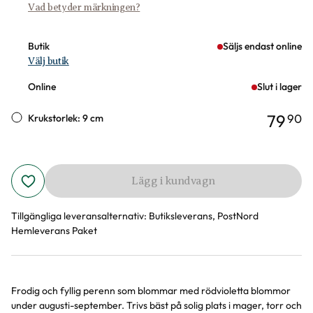
Vad betyder märkningen?
Butik
Säljs endast online
Välj butik
Online
Slut i lager
79
90
Krukstorlek: 9 cm
Lägg i kundvagn
Tillgängliga leveransalternativ:
Butiksleverans, PostNord
Hemleverans Paket
Frodig och fyllig perenn som blommar med rödvioletta blommor
Produktinformation
under augusti-september. Trivs bäst på solig plats i mager, torr och