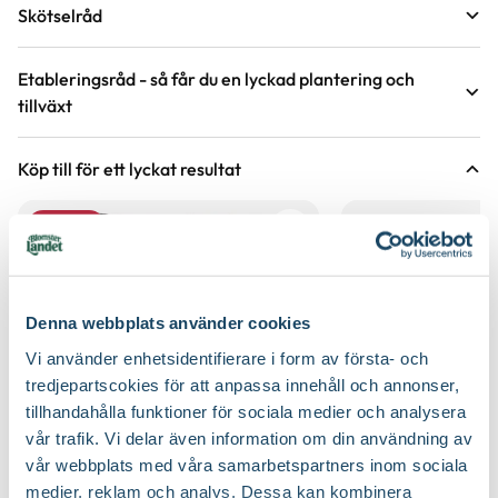
Krukstorlek
1 liter
Skötselråd
Förväntad sluthöjd
60 - 70 cm
Läge
Sol till halvskugga
Höjd på trädgårdsväxter
Etableringsråd - så får du en lyckad plantering och
tillväxt
Växtsätt
Tuvbildande, Upprätt
Övervintringsförmåga
A
Vad betyder övervintringsförmåga?
Håll jorden fuktig det första året, stödvattna därefter under
Köp till för ett lyckat resultat
torra perioder.
Blomfärg
Orange, Röd, Aprikos
Jordmån
De flesta jordar, Fuktig jord
Håll rabatten fri från ogräs för att underlätta etablering.
Bladfärg
Grön
5 för 299:-
Näring
Naturgödsel, Trädgårdsgödsel
Gödsla inte nyplanterade rabatter första året, följande år efter
behov, med fördel kan gödsel bytas ut mot jordförbättring som
Blomningstid
Juni, Juli
Jordprodukter
myllas ner runt plantorna under våren.
Planteringsjord
Denna webbplats använder cookies
Odlare
Säve Plantskola
Beskärningssätt
Beskärning är inte nödvändig
Vi använder enhetsidentifierare i form av första- och
tredjepartscokies för att anpassa innehåll och annonser,
Ursprung
Kulturursprung
Beskärningstid
På våren
tillhandahålla funktioner för sociala medier och analysera
vår trafik. Vi delar även information om din användning av
Art nr
112943
Speciell tålighet
Blöt jord
vår webbplats med våra samarbetspartners inom sociala
medier, reklam och analys. Dessa kan kombinera