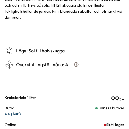
och gul mitt. Trivs på solig till lätt skuggig plats i de flesta
fuktighetshållande jordar. Fin i blandade rabatter och utmärkt vid
dammar.
Läge
:
Sol till halvskugga
Övervintringsförmåga
:
A
Vad betyder övervintringsför
99
:-
Varianter
Krukstorlek: 1 liter
Butik
Finns i 1 butiker
Välj butik
Online
Slut i lager