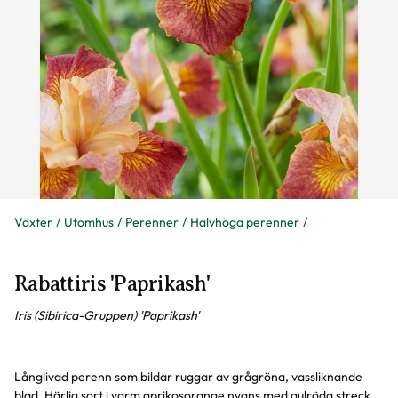
Växter
Utomhus
Perenner
Halvhöga perenner
Rabattiris 'Paprikash'
Iris (Sibirica-Gruppen) 'Paprikash'
Långlivad perenn som bildar ruggar av grågröna, vassliknande
blad. Härlig sort i varm aprikosorange nyans med gulröda streck