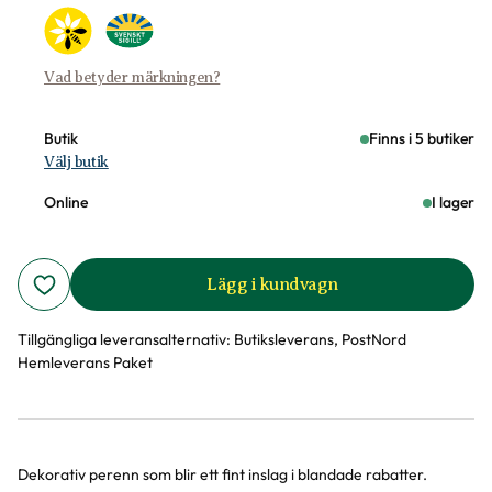
Vad betyder märkningen?
Butik
Finns i 5 butiker
Välj butik
Online
I lager
Lägg i kundvagn
Tillgängliga leveransalternativ:
Butiksleverans, PostNord
Hemleverans Paket
Dekorativ perenn som blir ett fint inslag i blandade rabatter.
Produktinformation