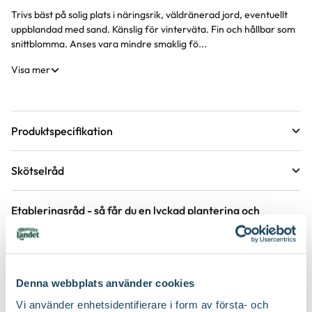
Trivs bäst på solig plats i näringsrik, väldränerad jord, eventuellt
uppblandad med sand. Känslig för vinterväta. Fin och hållbar som
snittblomma. Anses vara mindre smaklig fö...
Visa mer
Produktspecifikation
Krukstorlek
1 liter
Skötselråd
Förväntad sluthöjd
50 - 60 cm
Läge
Sol
Höjd på trädgårdsväxter
Etableringsråd - så får du en lyckad plantering och
tillväxt
Växtsätt
Upprätt
Övervintringsförmåga
A
Vad betyder övervintringsförmåga?
Håll jorden fuktig det första året, stödvattna därefter under
Köp till för ett lyckat resultat
torra perioder.
Blomfärg
Lila
Antal per kvm
7-9 plantor
Denna webbplats använder cookies
Håll rabatten fri från ogräs för att underlätta etablering.
Bladfärg
Grön
2 för 170:-
2 för 99:-
Vi använder enhetsidentifierare i form av första- och
Jordmån
Mullrik jord, Näringsrik jord, Sandjord, Väldränerad jord