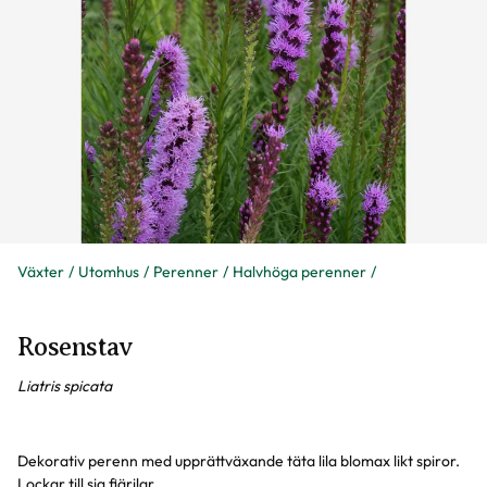
Växter
Utomhus
Perenner
Halvhöga perenner
Rosenstav
Liatris spicata
Dekorativ perenn med upprättväxande täta lila blomax likt spiror.
Lockar till sig fjärilar.