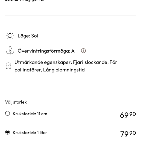
Läge
:
Sol
Övervintringsförmåga
:
A
Vad betyder övervintringsför
Utmärkande egenskaper
:
Fjärilslockande, För
pollinatörer, Lång blomningstid
Välj storlek
Varianter
69
90
Krukstorlek: 11 cm
79
90
Krukstorlek: 1 liter