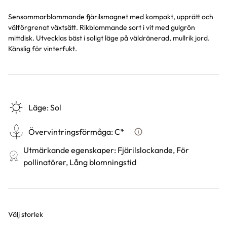
Sensommarblommande fjärilsmagnet med kompakt, upprätt och
välförgrenat växtsätt. Rikblommande sort i vit med gulgrön
mittdisk. Utvecklas bäst i soligt läge på väldränerad, mullrik jord.
Känslig för vinterfukt.
Läge
:
Sol
Övervintringsförmåga
:
C*
Vad betyder övervintringsf
Utmärkande egenskaper
:
Fjärilslockande, För
pollinatörer, Lång blomningstid
Välj storlek
Varianter