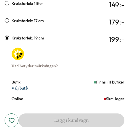
149
:-
Krukstorlek: 1 liter
179
:-
Krukstorlek: 17 cm
199
:-
Krukstorlek: 19 cm
Vad betyder märkningen?
Butik
Finns i 11 butiker
Välj butik
Online
Slut i lager
Lägg i kundvagn