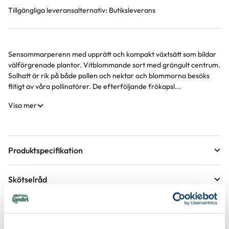
Tillgängliga leveransalternativ:
Butiksleverans
Sensommarperenn med upprätt och kompakt växtsätt som bildar
Produktinformation
välförgrenade plantor. Vitblommande sort med gröngult centrum.
Solhatt är rik på både pollen och nektar och blommorna besöks
flitigt av våra pollinatörer. De efterföljande frökapsl...
Visa mer
Produktspecifikation
Krukstorlek
19 cm
Skötselråd
Förväntad sluthöjd
40 - 50 cm
Läge
Sol
Höjd på trädgårdsväxter
Etableringsråd - så får du en lyckad plantering och
tillväxt
Växtsätt
Kompakt, Upprätt