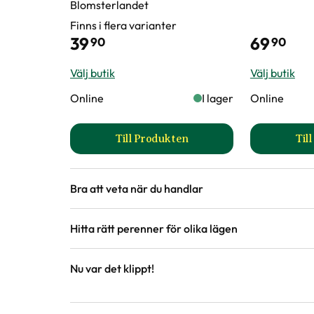
Blomsterlandet
Finns i flera varianter
39
69
90
90
Välj butik
Välj butik
Online
I lager
Online
Till Produkten
Til
till Trädgårdshandske Greppa 
Bra att veta när du handlar
Höjd, längd och bilder
Hitta rätt perenner för olika lägen
Vi försöker alltid ange växternas ungefärli
är unika så kan måtten och din växts utsee
Nu var det klippt!
på hemsidan.
Guide
Guide
Välj rätt perenn för rätt
Perenner