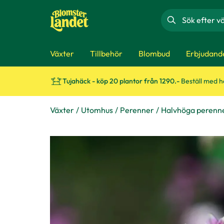
Sök
Växter
Tillbehör
Blombud
Erbjudand
Tujahäck - köp 20 plantor från 1290.-
Beställ med 
Växter
Utomhus
Perenner
Halvhöga perenn