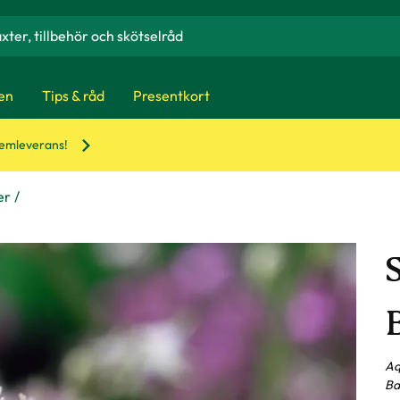
en
Tips & råd
Presentkort
hemleverans!
er
S
Aq
Ba