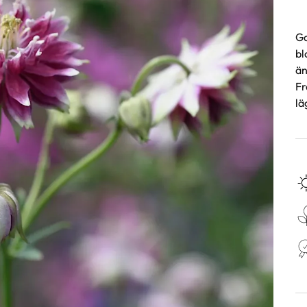
Ga
bl
än
Fr
lä