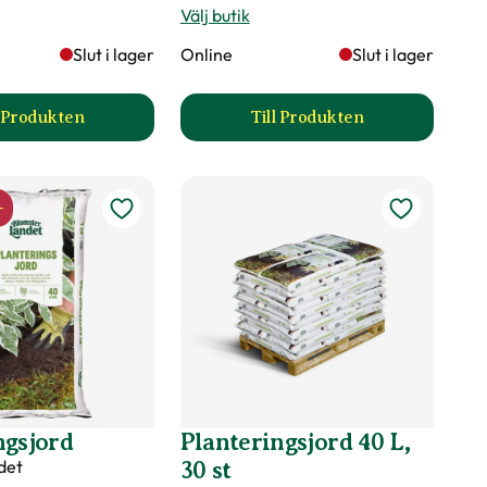
Välj butik
Slut i lager
Online
Slut i lager
l Produkten
Till Produkten
gsjord produktsida
till Smal planteringsspade produktsida
till Bred planteringss
-
ngsjord
Planteringsjord 40 L,
det
30 st