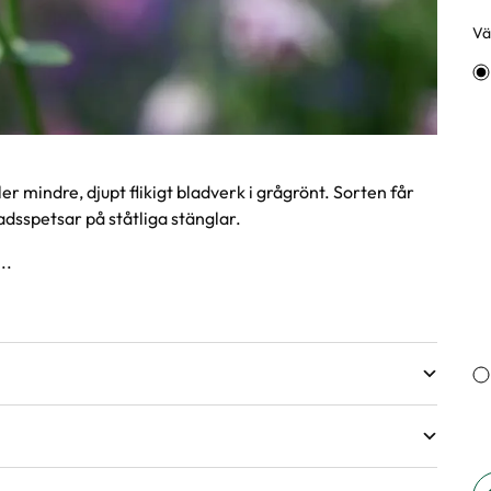
Väl
Va
r mindre, djupt flikigt bladverk i grågrönt. Sorten får
dsspetsar på ståtliga stänglar.
..