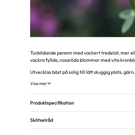
Produktinformation
Tuvbildande perenn med vackert tredelat, mer elle
vackra fyllda, rosaröda blommor med vita kronbla
Utvecklas bäst på solig till lätt skuggig plats, gärn.
Visa mer
Produktspecifikation
Skötselråd
Krukstorlek
11 cm