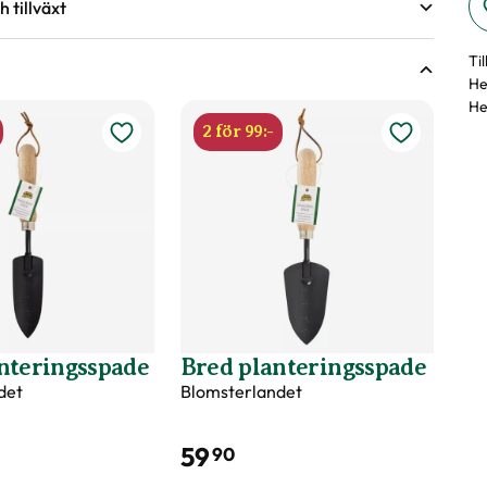
 tillväxt
sväxter
r under torra perioder.
Ti
He
ing.
ingsförmåga?
He
nde år efter behov, med fördel kan gödsel bytas ut mot
2 för 99:-
våren.
d
nteringsspade
Bred planteringsspade
det
Blomsterlandet
er märkningen?
59
90