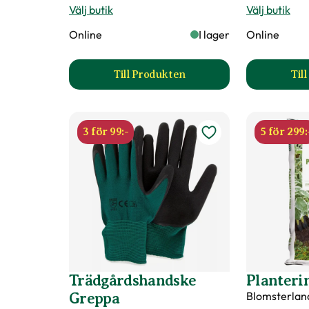
Välj butik
Välj butik
Online
I lager
Online
Ursprung
Kulturursprung
Till Produkten
Til
till Hasselfors P-Jord/Planterin
Art nr
65203
3 för 99:-
5 för 299:
Trädgårdshandske
Planteri
Blomsterlan
Greppa