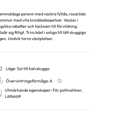
mmaldags perenn med vackra fyllda, rosaröda
ommor med vita kronbladsspetsar. Vacker i
gslika rabatter och tacksam till förvildning.
ösår sig flitigt. Trivs bäst i soliga till lätt skuggiga
gen. Undvik torra växtplatser.
Läge
:
Sol till halvskugga
Övervintringsförmåga
:
A
Vad betyder övervintringsför
Utmärkande egenskaper
:
För pollinatörer,
Lättskött