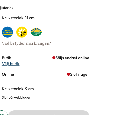
j storlek
rianter
Krukstorlek: 11 cm
Vad betyder märkningen?
Butik
Säljs endast online
Välj butik
Online
Slut i lager
Krukstorlek: 9 cm
Slut på webblager.