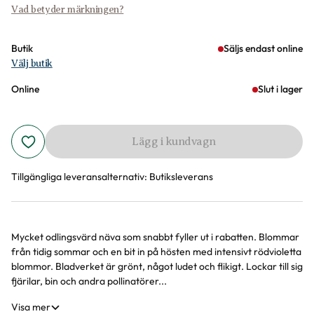
Vad betyder märkningen?
Butik
Säljs endast online
Välj butik
Online
Slut i lager
Lägg i kundvagn
Tillgängliga leveransalternativ:
Butiksleverans
Mycket odlingsvärd näva som snabbt fyller ut i rabatten. Blommar
Produktinformation
från tidig sommar och en bit in på hösten med intensivt rödvioletta
blommor. Bladverket är grönt, något ludet och flikigt. Lockar till sig
fjärilar, bin och andra pollinatörer...
Visa mer