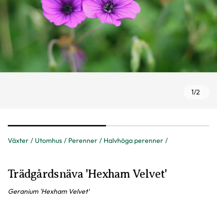
1
/
2
Växter
Utomhus
Perenner
Halvhöga perenner
Trädgårdsnäva 'Hexham Velvet'
Geranium 'Hexham Velvet'