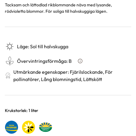
Tacksam och lättodlad rikblommande näva med lysande,
rödvioletta blommor. För soliga till halvskuggiga lägen.
Läge
:
Sol till halvskugga
Övervintringsförmåga
:
B
Vad betyder övervintringsför
Utmärkande egenskaper
:
Fjärilslockande, För
pollinatörer, Lång blomningstid, Lättskött
Varianter
Krukstorlek: 1 liter