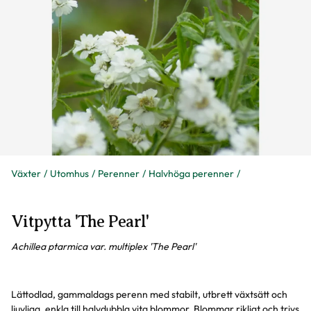
Växter
Utomhus
Perenner
Halvhöga perenner
Vitpytta 'The Pearl'
Achillea ptarmica var. multiplex 'The Pearl'
Lättodlad, gammaldags perenn med stabilt, utbrett växtsätt och
ljuvliga, enkla till halvdubbla vita blommor. Blommar rikligt och trivs