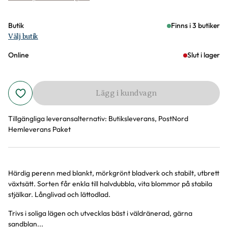
Butik
Finns i 3 butiker
Välj butik
Online
Slut i lager
Lägg i kundvagn
Tillgängliga leveransalternativ:
Butiksleverans, PostNord
Hemleverans Paket
Härdig perenn med blankt, mörkgrönt bladverk och stabilt, utbrett
Produktinformation
växtsätt. Sorten får enkla till halvdubbla, vita blommor på stabila
stjälkar. Långlivad och lättodlad.
Trivs i soliga lägen och utvecklas bäst i väldränerad, gärna
sandblan...