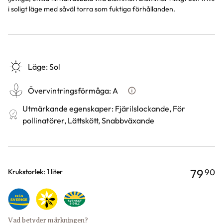
i soligt läge med såväl torra som fuktiga förhållanden.
Läge
:
Sol
Övervintringsförmåga
:
A
Vad betyder övervintringsför
Utmärkande egenskaper
:
Fjärilslockande, För
pollinatörer, Lättskött, Snabbväxande
79
90
Varianter
Krukstorlek: 1 liter
Vad betyder märkningen?