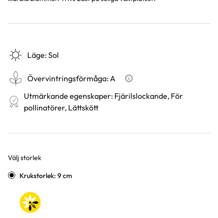
Läge
:
Sol
Övervintringsförmåga
:
A
Vad betyder övervintringsför
Utmärkande egenskaper
:
Fjärilslockande, För
pollinatörer, Lättskött
Välj storlek
Varianter
Krukstorlek: 9 cm