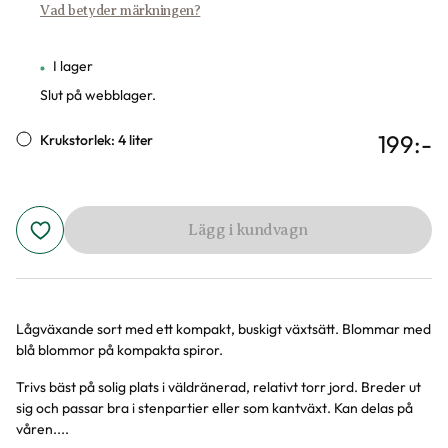
Vad betyder märkningen?
I lager
Slut på webblager.
199
:-
Krukstorlek: 4 liter
Lägg i kundvagn
Lågväxande sort med ett kompakt, buskigt växtsätt. Blommar med
Produktinformation
blå blommor på kompakta spiror.
Trivs bäst på solig plats i väldränerad, relativt torr jord. Breder ut
sig och passar bra i stenpartier eller som kantväxt. Kan delas på
våren....