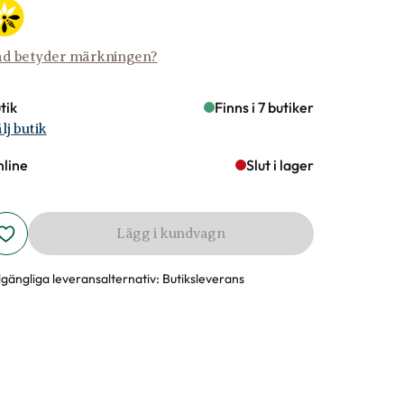
d betyder märkningen?
tik
Finns i 7 butiker
lj butik
line
Slut i lager
Lägg i kundvagn
llgängliga leveransalternativ:
Butiksleverans