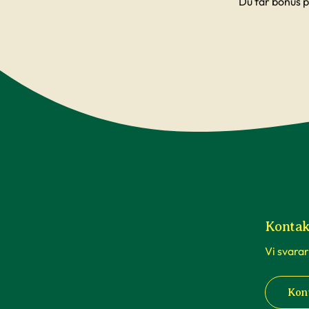
Du får bonus p
Vi hoppas självklart att dina nya växter ska 
är det viktigt att du lyckas med dina växter 
forum här på webben som heter
Fråga Exp
kunder har haft – sannolikheten är stor att
massor med artiklar som kan ge
tips och rå
Kontak
Vi svarar
Kon