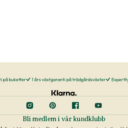
ivit påverkade av temperaturförändringar under
m du beställer till en av våra butiker, sköts detta
 rådande väderförhållanden.
re plantering
era, men tänk på att inte boka markanläggare,
va planteringen innan du vet säkert att
eranstider kan komma att ändras när du
rväg.
i på buketter
1 års växtgaranti på trädgårdsväxter
Experthj
ing. Framförallt är det viktigt att förse plantorna
st på morgonen. Tänk på att anläggning av en
Bli medlem i vår kundklubb
r