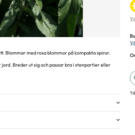
Va
Bu
Vä
ätt. Blommar med rosa blommor på kompakta spiror.
On
r jord. Breder ut sig och passar bra i stenpartier eller
Ti