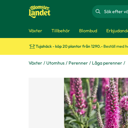
Sök
Växter
Tillbehör
Blombud
Erbjudand
Tujahäck - köp 20 plantor från 1290.-
Beställ med 
Växter
Utomhus
Perenner
Låga perenner