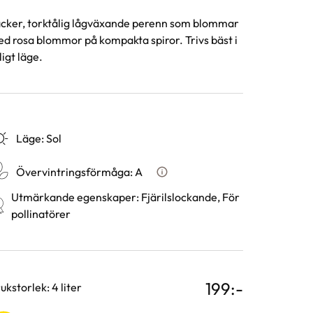
cker, torktålig lågväxande perenn som blommar
d rosa blommor på kompakta spiror. Trivs bäst i
ligt läge.
Läge
:
Sol
Övervintringsförmåga
:
A
Vad betyder övervintringsför
Utmärkande egenskaper
:
Fjärilslockande, För
pollinatörer
199
:-
rianter
ukstorlek: 4 liter