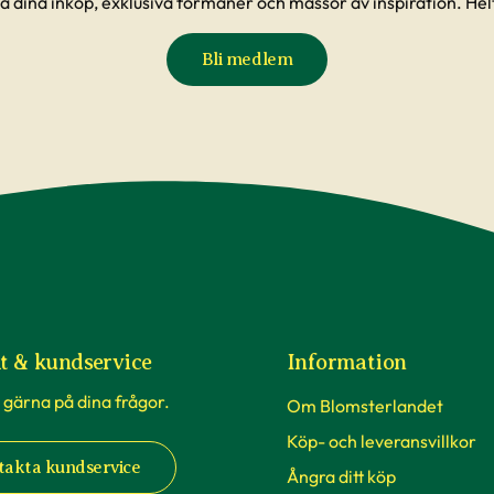
å dina inköp, exklusiva förmåner och massor av inspiration. Helt
passa fint där hemma och att du blir nöjd. För oss
och därför erbjuder vi massa bra hjälp. Vi har ett
Bli medlem
erten
, där du kan söka bland frågor som andra
 du hittar svar där. Vår hemsida erbjuder även
d
och inspiration.
t & kundservice
Information
 gärna på dina frågor.
Om Blomsterlandet
Köp- och leveransvillkor
takta kundservice
Ångra ditt köp