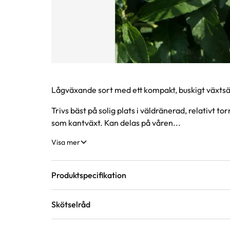
Produktinformation
Lågväxande sort med ett kompakt, buskigt växts
Trivs bäst på solig plats i väldränerad, relativt tor
som kantväxt. Kan delas på våren...
Visa mer
Produktspecifikation
Skötselråd
Krukstorlek
4 liter