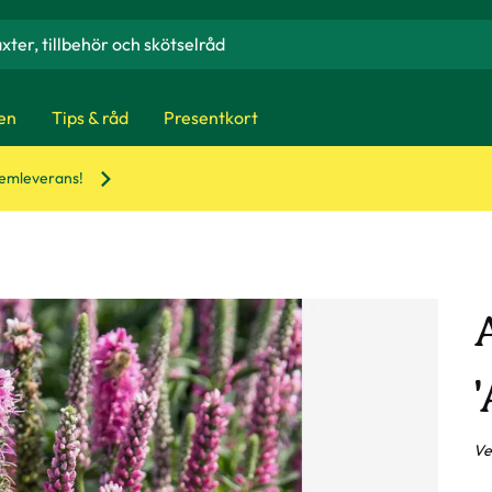
en
Tips & råd
Presentkort
hemleverans!
Ve