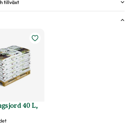
 tillväxt
växter
r under torra perioder.
ing.
ingsförmåga?
nde år efter behov, med fördel kan gödsel bytas ut mot
våren.
äldränerad jord
rer
gsjord 40 L,
det
 C Asien, V Kina