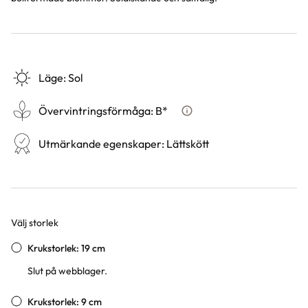
Läge
:
Sol
Övervintringsförmåga
:
B*
Vad betyder övervintringsf
Utmärkande egenskaper
:
Lättskött
Välj storlek
Varianter
Krukstorlek: 19 cm
Slut på webblager.
Krukstorlek: 9 cm