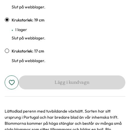
Slut på webblager.
Krukstorlek: 19 cm
I lager
Slut på webblager.
Krukstorlek: 17 cm
Slut på webblager.
Lägg i kundvagn
Lättodlad perenn med tuvbildande växtsätt. Sorten har sitt
Produktinformation
ursprung i Portugal och har bredare blad än vår inhemska trift.
Blommorna kommer på höga stänglar och består av många små
röda blommor som sitter tillsammans och bildar en boll. Blo...