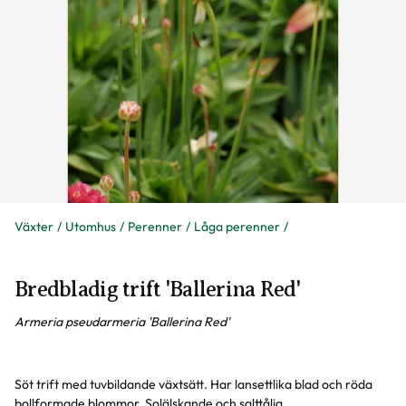
Växter
Utomhus
Perenner
Låga perenner
Bredbladig trift 'Ballerina Red'
Armeria pseudarmeria 'Ballerina Red'
Söt trift med tuvbildande växtsätt. Har lansettlika blad och röda
bollformade blommor. Solälskande och salttålig.