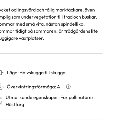
cket odlingsvärd och tålig marktäckare, även
mplig som undervegetation till träd och buskar.
ommar med små vita, nästan spindellika,
ommor tidigt på sommaren. ör trädgårdens lite
uggigare växtplatser.
Läge
:
Halvskugga till skugga
Övervintringsförmåga
:
A
Vad betyder övervintringsför
Utmärkande egenskaper
:
För pollinatörer,
Höstfärg