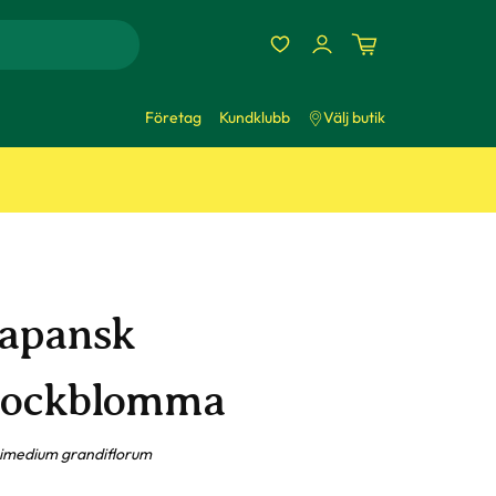
Företag
Kundklubb
Välj butik
Japansk
sockblomma
imedium grandiflorum