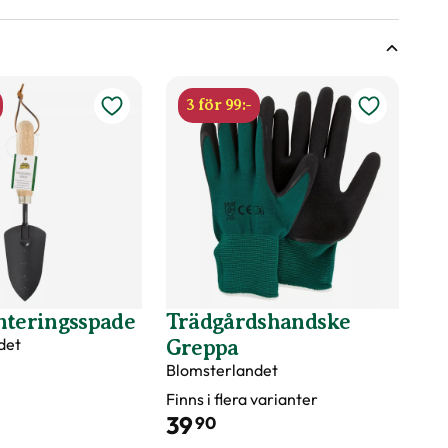
sväxter
r under torra perioder.
ing.
ingsförmåga?
nde år efter behov, med fördel kan gödsel bytas ut mot
3 för 99:-
våren.
d
nteringsspade
Trädgårdshandske
det
Greppa
Blomsterlandet
Finns i flera varianter
39
90