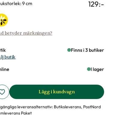
129
:-
rianter
ukstorlek: 9 cm
d betyder märkningen?
tik
Finns i 3 butiker
lj butik
line
I lager
Lägg i kundvagn
llgängliga leveransalternativ:
Butiksleverans, PostNord
mleverans Paket