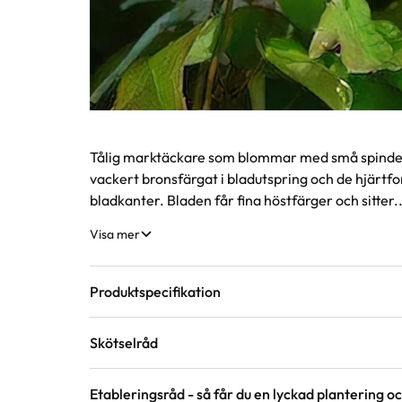
Produktinformation
Tålig marktäckare som blommar med små spindel
vackert bronsfärgat i bladutspring och de hjärtf
bladkanter. Bladen får fina höstfärger och sitter..
Visa mer
Produktspecifikation
Skötselråd
Krukstorlek
9 cm
Etableringsråd - så får du en lyckad plantering och
Läge
Halvskugga till skugga