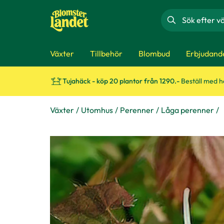
Sök
Växter
Tillbehör
Blombud
Erbjudand
Tujahäck - köp 20 plantor från 1290.-
Beställ med 
Växter
Utomhus
Perenner
Låga perenner