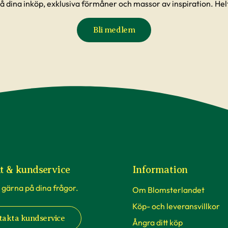
å dina inköp, exklusiva förmåner och massor av inspiration. Helt
passa fint där hemma och att du blir nöjd. För oss
och därför erbjuder vi massa bra hjälp. Vi har ett
Bli medlem
erten
, där du kan söka bland frågor som andra
 du hittar svar där. Vår hemsida erbjuder även
d
och inspiration.
t & kundservice
Information
 gärna på dina frågor.
Om Blomsterlandet
Köp- och leveransvillkor
takta kundservice
Ångra ditt köp