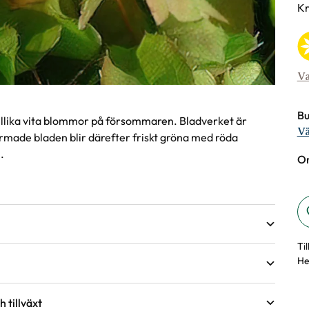
Va
Kr
Va
Bu
lika vita blommor på försommaren. Bladverket är
Vä
ormade bladen blir därefter friskt gröna med röda
.
On
Ti
He
 tillväxt