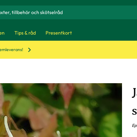
en
Tips & råd
Presentkort
hemleverans!
Ep