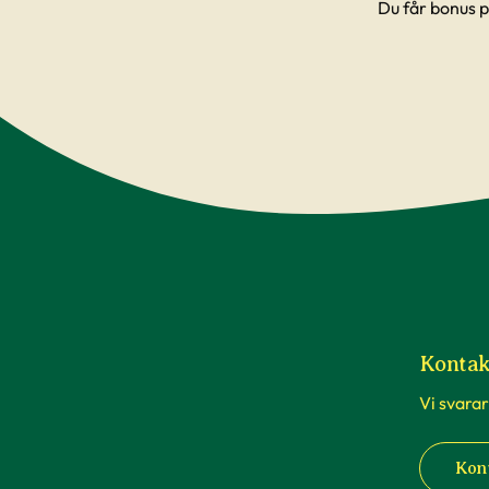
Du får bonus p
Vi hoppas självklart att dina nya växter ska 
är det viktigt att du lyckas med dina växter 
forum här på webben som heter
Fråga Exp
kunder har haft – sannolikheten är stor att
massor med artiklar som kan ge
tips och rå
Kontak
Vi svarar
Kon