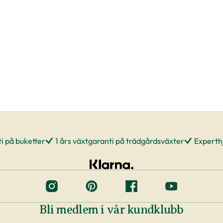
ivit påverkade av temperaturförändringar under
m du beställer till en av våra butiker, sköts detta
 rådande väderförhållanden.
re plantering
era, men tänk på att inte boka markanläggare,
va planteringen innan du vet säkert att
eranstider kan komma att ändras när du
rväg.
i på buketter
1 års växtgaranti på trädgårdsväxter
Experthj
ing. Framförallt är det viktigt att förse plantorna
st på morgonen. Tänk på att anläggning av en
Bli medlem i vår kundklubb
r