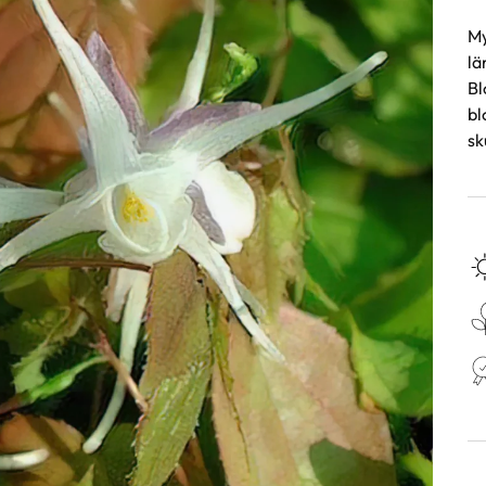
My
lä
Bl
bl
sk