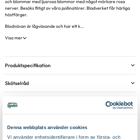
och blommar med ljusrosa blommor med något mörkare rosa
nerver. Besöks flitigt av våra pollinatörer. Bladverket får härliga
höstfärger.
Blodnävan är lågväxande och har ett k...
Visa mer
Produktspecifikation
Krukstorlek
11 cm
Skötselråd
Förväntad sluthöjd
10 - 15 cm
Läge
Sol till halvskugga
Höjd på trädgårdsväxter
Etableringsråd - så får du en lyckad plantering och
tillväxt
Växtsätt
Marktäckande, Mattbildande, Tuvbildande
Övervintringsförmåga
A*
Vad betyder övervintringsförmåga?
Håll jorden fuktig det första året, stödvattna därefter under
Köp till för ett lyckat resultat
torra perioder.
Denna webbplats använder cookies
Blomfärg
Rosa
Antal per kvm
7-9 plantor
Vi använder enhetsidentifierare i form av första- och
Håll rabatten fri från ogräs för att underlätta etablering.