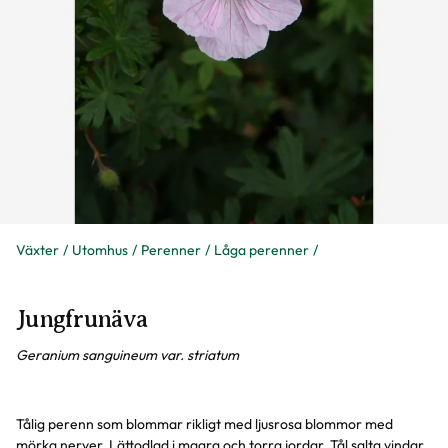
Växter
Utomhus
Perenner
Låga perenner
Jungfrunäva
Geranium sanguineum var. striatum
Tålig perenn som blommar rikligt med ljusrosa blommor med
mörka nerver. Lättodlad i magra och torra jordar. Tål salta vindar.