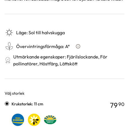
Läge
:
Sol till halvskugga
Övervintringsförmåga
:
A*
Vad betyder övervintringsfö
Utmärkande egenskaper
:
Fjärilslockande, För
pollinatörer, Höstfärg, Lättskött
Välj storlek
Varianter
79
90
Krukstorlek: 11 cm