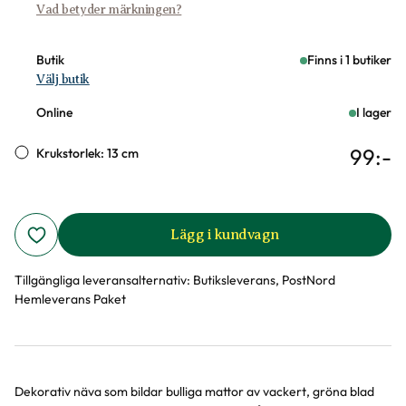
Vad betyder märkningen?
Butik
Finns i 1 butiker
Välj butik
Online
I lager
99
:-
Krukstorlek: 13 cm
Lägg i kundvagn
Tillgängliga leveransalternativ:
Butiksleverans, PostNord
Hemleverans Paket
Dekorativ näva som bildar bulliga mattor av vackert, gröna blad
Produktinformation