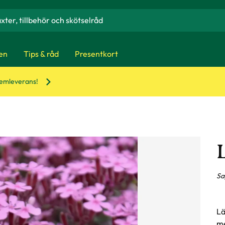
en
Tips & råd
Presentkort
hemleverans!
L
Sa
Lä
me