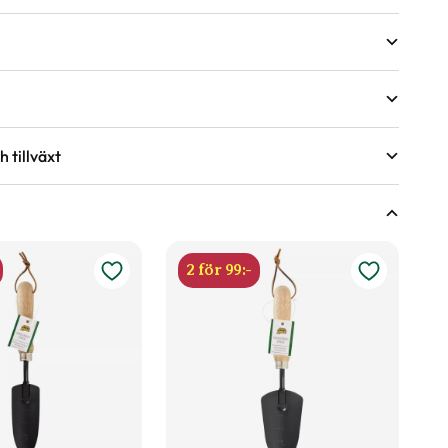
 tillväxt
växter
r under torra perioder.
ing.
ringsförmåga?
nde år efter behov, med fördel kan gödsel bytas ut mot
2 för 99:-
våren.