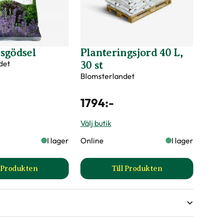
sgödsel
Planteringsjord 40 L,
det
30 st
Blomsterlandet
1794
:-
Välj butik
I lager
Online
I lager
l Produkten
Till Produkten
produktsida
till Trädgårdsgödsel produktsida
till Planteringsjord 40 