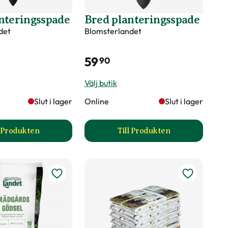
nteringsspade
Bred planteringsspade
det
Blomsterlandet
er märkningen?
59
90
Välj butik
Slut i lager
Online
Slut i lager
l Produkten
Till Produkten
 produktsida
till Smal planteringsspade produktsida
till Bred planteringss