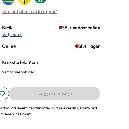
Vad betyder märkningen?
Butik
Säljs endast online
Välj butik
Online
Slut i lager
Krukstorlek: 9 cm
Slut på webblager.
Lägg i kundvagn
llgängliga leveransalternativ:
Butiksleverans, PostNord
mleverans Paket