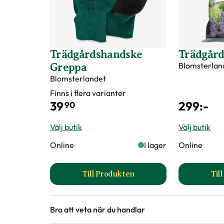
Trädgårdshandske
Trädgård
Blomsterlan
Greppa
Blomsterlandet
Finns i flera varianter
39
299
:-
90
Välj butik
Välj butik
Online
I lager
Online
Till Produkten
Til
till Trädgårdshandske Greppa 
Bra att veta när du handlar