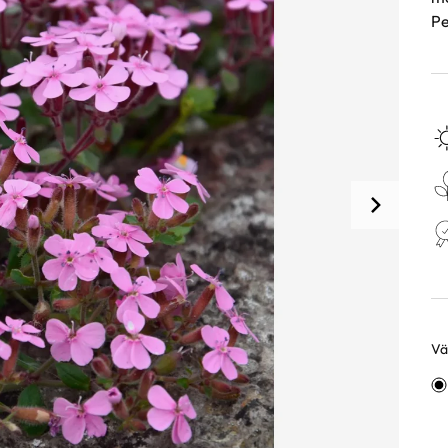
Pe
Väl
Va