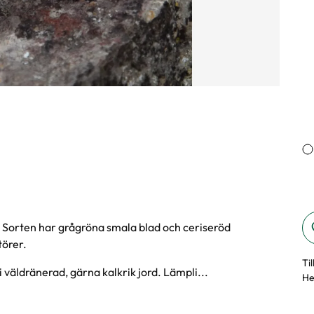
 Sorten har grågröna smala blad och ceriseröd
törer.
Ti
i väldränerad, gärna kalkrik jord. Lämpli...
He