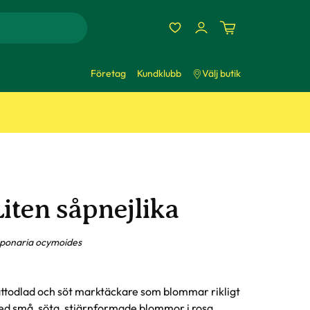
Företag
Kundklubb
Välj butik
iten såpnejlika
ponaria ocymoides
ttodlad och söt marktäckare som blommar rikligt
d små, söta, stjärnformade blommor i rosa.