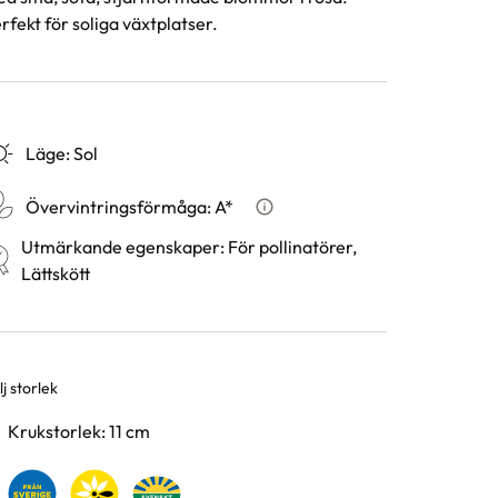
rfekt för soliga växtplatser.
Läge
:
Sol
Övervintringsförmåga
:
A*
Vad betyder övervintringsfö
Utmärkande egenskaper
:
För pollinatörer,
Lättskött
j storlek
rianter
Krukstorlek: 11 cm