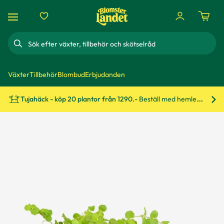
Sök
Växter
Tillbehör
Blombud
Erbjudanden
Tujahäck - köp 20 plantor från 1290.-
Beställ med hemleverans!
Bes