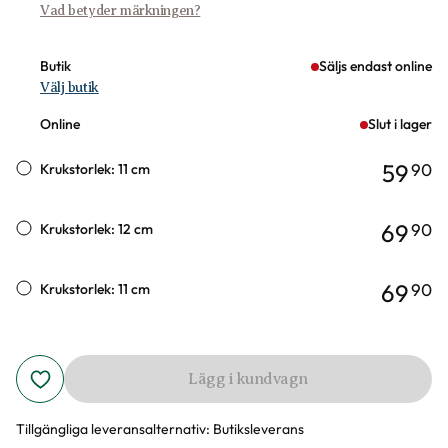
Vad betyder märkningen?
Butik
Säljs endast online
Välj butik
Online
Slut i lager
59
90
Krukstorlek: 11 cm
69
90
Krukstorlek: 12 cm
69
90
Krukstorlek: 11 cm
Lägg i kundvagn
Tillgängliga leveransalternativ:
Butiksleverans