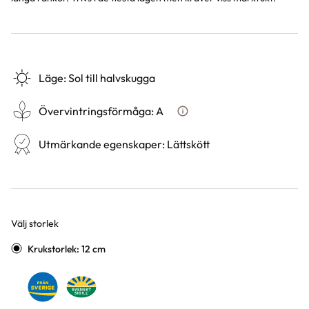
Läge
:
Sol till halvskugga
Övervintringsförmåga
:
A
Vad betyder övervintringsför
Utmärkande egenskaper
:
Lättskött
Välj storlek
Varianter
Krukstorlek: 12 cm