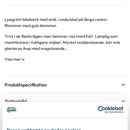
Ljusgrönt bladverk med små, runda blad på långa rankor.
Produktinformation
Blommar med gula blommor.
Trivs i de flesta lägen men behöver viss markfukt. Lämplig som
marktäckare i fuktigare miljöer. Mycket snabbväxande, bör inte
planteras ihop med svagväxande...
Visa mer
Produktspecifikation
Krukstorlek
12 cm
Skötselråd
Förväntad sluthöjd
5 - 5 cm
Läge
Sol till halvskugga
Höjd på trädgårdsväxter
Etableringsråd - så får du en lyckad plantering och
tillväxt
Växtsätt
Marktäckande, Mattbildande