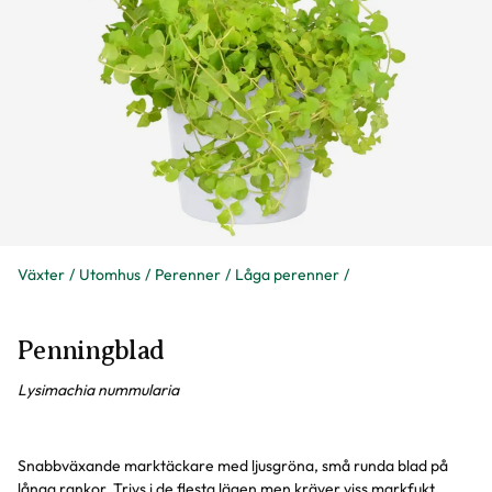
Växter
Utomhus
Perenner
Låga perenner
Penningblad
Lysimachia nummularia
Snabbväxande marktäckare med ljusgröna, små runda blad på
långa rankor. Trivs i de flesta lägen men kräver viss markfukt.