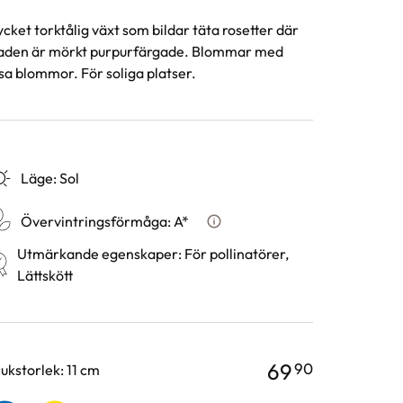
cket torktålig växt som bildar täta rosetter där
aden är mörkt purpurfärgade. Blommar med
sa blommor. För soliga platser.
Läge
:
Sol
Övervintringsförmåga
:
A*
Vad betyder övervintringsfö
Utmärkande egenskaper
:
För pollinatörer,
Lättskött
69
90
rianter
ukstorlek: 11 cm