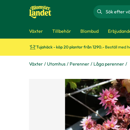
Sök
Växter
Tillbehör
Blombud
Erbjudand
Tujahäck - köp 20 plantor från 1290.-
Beställ med 
Växter
Utomhus
Perenner
Låga perenner