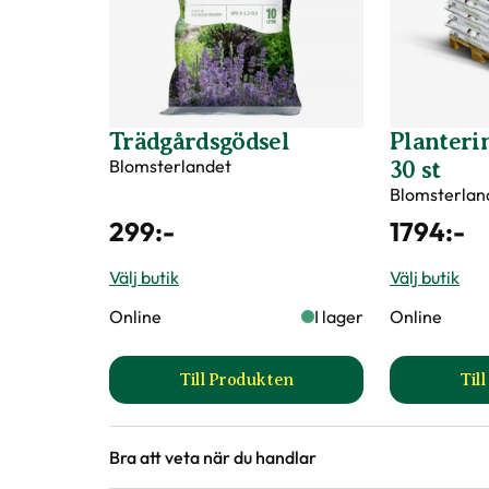
Trädgårdsgödsel
Planterin
Blomsterlandet
30 st
Blomsterlan
299
:-
1794
:-
Välj butik
Välj butik
Online
I lager
Online
Till Produkten
Til
till Trädgårdsgödsel produktsid
Bra att veta när du handlar