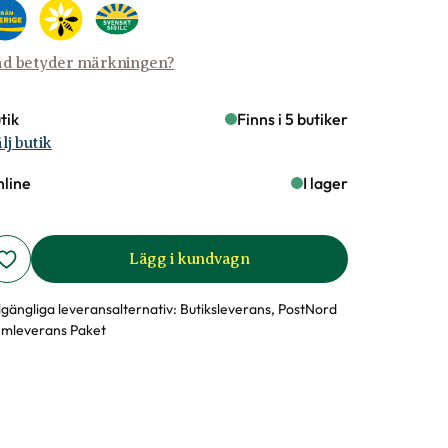
d betyder märkningen?
tik
Finns i 5 butiker
lj butik
line
I lager
Lägg i kundvagn
llgängliga leveransalternativ:
Butiksleverans, PostNord
mleverans Paket