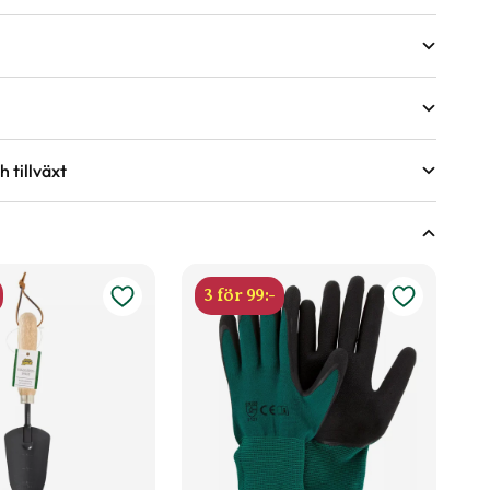
 tillväxt
äxter
r under torra perioder.
ing.
ringsförmåga?
nde år efter behov, med fördel kan gödsel bytas ut mot
3 för 99:-
våren.