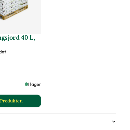
gsjord 40 L,
det
I lager
l Produkten
a
till Planteringsjord 40 L, 30 st produktsida