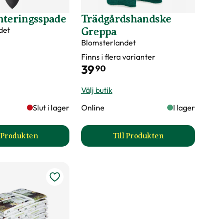
nteringsspade
Trädgårdshandske
det
Greppa
Blomsterlandet
er märkningen?
Finns i flera varianter
39
90
Välj butik
Slut i lager
Online
I lager
l Produkten
Till Produkten
 produktsida
till Bred planteringsspade produktsida
till Trädgårdshandske