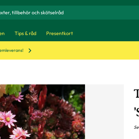
en
Tips & råd
Presentkort
hemleverans!
'
Se