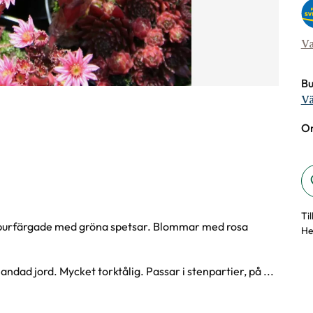
Va
Bu
Vä
On
Ti
rpurfärgade med gröna spetsar. Blommar med rosa
He
landad jord. Mycket torktålig. Passar i stenpartier, på ...