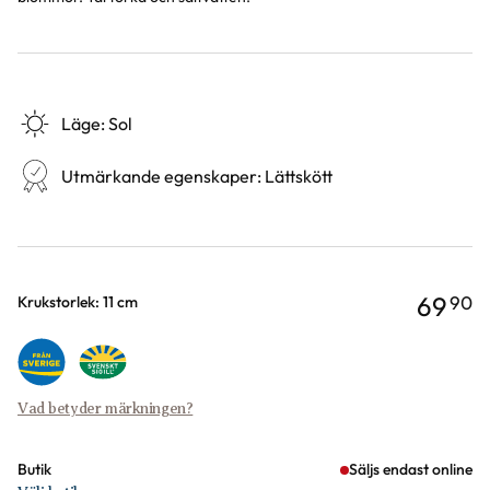
Läge
:
Sol
Utmärkande egenskaper
:
Lättskött
69
90
Varianter
Krukstorlek: 11 cm
Vad betyder märkningen?
Butik
Säljs endast online