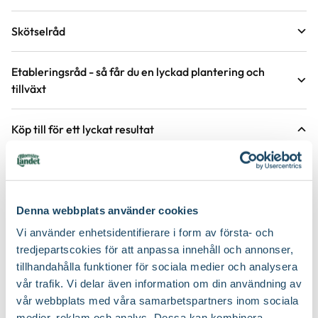
Krukstorlek
11 cm
Skötselråd
Förväntad sluthöjd
10 - 15 cm
Läge
Sol
Höjd på trädgårdsväxter
Etableringsråd - så får du en lyckad plantering och
tillväxt
Växtsätt
Tuvbildande
Antal per kvm
12 plantor
Håll jorden fuktig det första året, stödvattna därefter under
Köp till för ett lyckat resultat
torra perioder.
Blomfärg
Rosa
Jordmån
Sandjord, Torr varm jord, Väldränerad jord
Håll rabatten fri från ogräs för att underlätta etablering.
Bladfärg
Grön
2 för 99:-
Jordprodukter
Planteringsjord
Gödsla inte nyplanterade rabatter första året, följande år efter
behov, med fördel kan gödsel bytas ut mot jordförbättring som
Blomningstid
Maj, Juni
Beskärningssätt
myllas ner runt plantorna under våren.
Putsa lätt
Denna webbplats använder cookies
Vi använder enhetsidentifierare i form av första- och
Utmärkande egenskaper
Lättskött
Beskärningstid
Efter blomning
tredjepartscokies för att anpassa innehåll och annonser,
tillhandahålla funktioner för sociala medier och analysera
Certifiering
Svenskt Sigill, Från Sverige
Speciell tålighet
Blåsiga, öppna lägen, Hög salthalt i marken,
Vad betyder märkningen?
vår trafik. Vi delar även information om din användning av
Mager jord, Salta vindar, Torr jord
vår webbplats med våra samarbetspartners inom sociala
Odlare
Säve Plantskola
medier, reklam och analys. Dessa kan kombinera