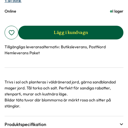
Välj butik
Online
I lager
Lägg i kundvagn
Tillgängliga leveransalternativ:
Butiksleverans, PostNord
Hemleverans Paket
Trivs i sol och planteras i väldränerad jord, gärna sandblandad
Produktinformation
mager jord. Tål torka och salt. Perfekt för sandiga rabatter,
stenparti, murar och kustnära läge.
Bildar täta tuvor där blommorna är mörkt rosa och sitter på
stänglar.
Produktspecifikation