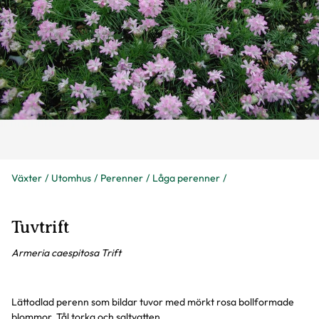
Växter
Utomhus
Perenner
Låga perenner
Tuvtrift
Armeria caespitosa Trift
Lättodlad perenn som bildar tuvor med mörkt rosa bollformade
blommor. Tål torka och saltvatten.