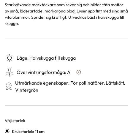
Starkväxande marktäckare som revar sig och bildar täta mattor
av små, läderartade, mörkgröna blad. Lyser upp fint med sina små
vita blommor. Sprider sig kraftigt. Utvecklas bäst i halvskugga till
skugga.
Läge
:
Halvskugga till skugga
Övervintringsförmåga
:
A
Vad betyder övervintringsför
Utmärkande egenskaper
:
För pollinatörer, Lättskött,
Vintergrön
Välj storlek
Varianter
Krukstorlek: 11 cm