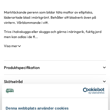
Marktäckande perenn som bildar täta mattor av elliptiska,
Produktinformation
läderartade blad i mörkgrönt. Behåller sitt bladverk även på
vintern. Vårblommande i vitt.
Trivs i halvskugga eller skugga och gärna i näringsrik, fuktig jord
men kan odlas i de fl...
Visa mer
Produktspecifikation
Krukstorlek
11 cm
Skötselråd
Förväntad sluthöjd
10 - 15 cm
Läge
Halvskugga till skugga
Höjd på trädgårdsväxter
Etableringsråd - så får du en lyckad plantering och
tillväxt
Växtsätt
Marktäckande, Mattbildande
Övervintringsförmåga
A
Denna webbplats använder cookies
Vad betyder övervintringsförmåga?