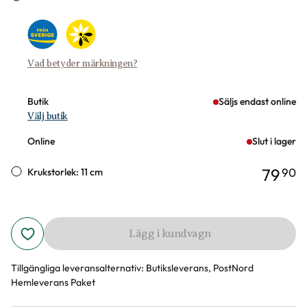
Vad betyder märkningen?
Butik
Säljs endast online
Välj butik
Online
Slut i lager
79
90
Krukstorlek: 11 cm
Lägg i kundvagn
Tillgängliga leveransalternativ:
Butiksleverans, PostNord
Hemleverans Paket