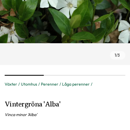
1
/
3
Växter
Utomhus
Perenner
Låga perenner
Vintergröna 'Alba'
Vinca minor 'Alba'