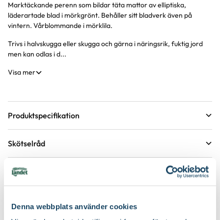
Marktäckande perenn som bildar täta mattor av elliptiska,
Produktinformation
läderartade blad i mörkgrönt. Behåller sitt bladverk även på
vintern. Vårblommande i mörklila.
Trivs i halvskugga eller skugga och gärna i näringsrik, fuktig jord
men kan odlas i d...
Visa mer
Produktspecifikation
Förväntad sluthöjd
10 - 15 cm
Skötselråd
Höjd på trädgårdsväxter
Växtsätt
Marktäckande, Mattbildande
Läge
Halvskugga till skugga
Etableringsråd - så får du en lyckad plantering och
tillväxt
Blomfärg
Purpur
Övervintringsförmåga
A
Vad betyder övervintringsförmåga?
Håll jorden fuktig det första året, stödvattna därefter under
Denna webbplats använder cookies
Köp till för ett lyckat resultat
torra perioder.
Bladfärg
Mörkgrön
Antal per kvm
7 plantor