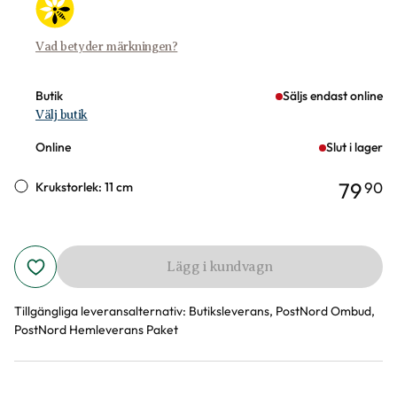
Vad betyder märkningen?
Butik
Säljs endast online
Välj butik
Online
Slut i lager
79
90
Krukstorlek: 11 cm
Lägg i kundvagn
Tillgängliga leveransalternativ:
Butiksleverans, PostNord Ombud,
PostNord Hemleverans Paket