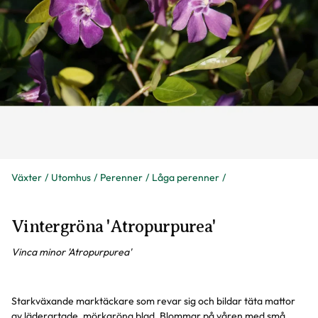
Växter
Utomhus
Perenner
Låga perenner
Vintergröna 'Atropurpurea'
Vinca minor 'Atropurpurea'
Starkväxande marktäckare som revar sig och bildar täta mattor
av läderartade, mörkgröna blad. Blommar på våren med små,