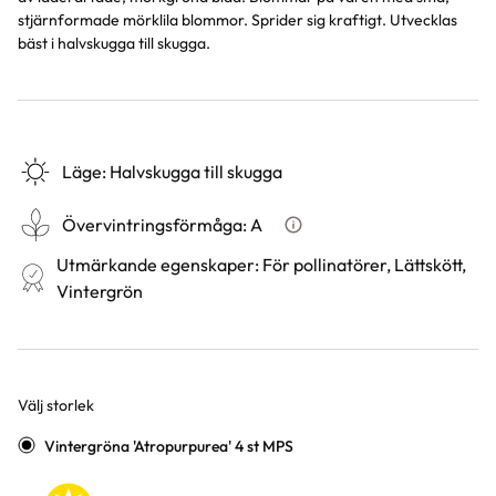
stjärnformade mörklila blommor. Sprider sig kraftigt. Utvecklas
bäst i halvskugga till skugga.
Läge
:
Halvskugga till skugga
Övervintringsförmåga
:
A
Vad betyder övervintringsför
Utmärkande egenskaper
:
För pollinatörer, Lättskött,
Vintergrön
Välj storlek
Varianter
Vintergröna 'Atropurpurea' 4 st MPS