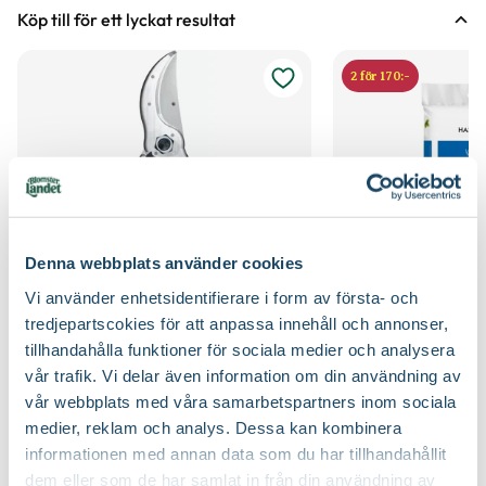
Leveranshöjd
100 - 125 cm
Läge
Sol till halvskugga
Hur vi mäter leveranshöjd på växter
Köp till för ett lyckat resultat
Förväntad sluthöjd
3 - 6 m
Odlingszon
1 - 4
Höjd på trädgårdsväxter
2 för 170:-
Vad är odlingszon?
Kvalitet - typ av planta
Buskplanta
Planteringsavstånd (cc)
2,5 m
Bredd
450
Jordmån
Mullrik jord, Näringsrik jord, Sandjord, Torr varm jord,
Väldränerad jord
Växtsätt
Buske eller mindre flerstammigt träd, Storvuxet
Näring
Naturgödsel, Trädgårdsgödsel
Denna webbplats använder cookies
Blomfärg
Gul
Vi använder enhetsidentifierare i form av första- och
Jordprodukter
Planteringsjord
tredjepartscokies för att anpassa innehåll och annonser,
Bladfärg
Grön
tillhandahålla funktioner för sociala medier och analysera
Sekatör Felco 4
Hasselfors P-Jord/
Beskärningssätt
Gallra ut äldre grenar på olika höjder, Klipp bort
Felco
Hasselfors Garden
vår trafik. Vi delar även information om din användning av
Blomningstid
Mars, April
skadade, korsade och inåtväxande grenar
579
:-
89
90
vår webbplats med våra samarbetspartners inom sociala
Välj butik
Välj butik
medier, reklam och analys. Dessa kan kombinera
Fruktfärg
Röd
Beskärningstid
Juli-september (JAS-perioden), På hösten, På
Online
Slut i lager
Online
informationen med annan data som du har tillhandahållit
vårvintern
dem eller som de har samlat in från din användning av
Till Produkten
Till Pr
Utmärkande egenskaper
För pollinatörer, Höstfärg, Lättskött,