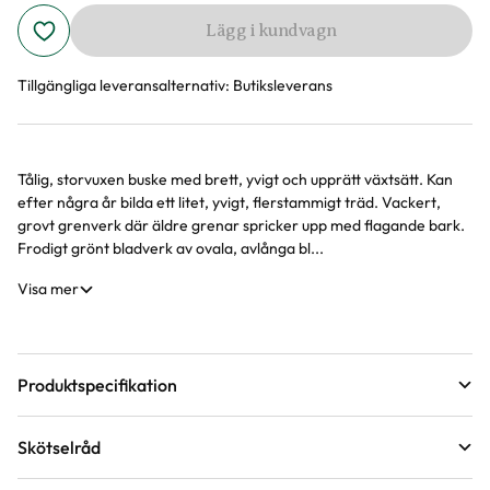
Lägg i kundvagn
Tillgängliga leveransalternativ:
Butiksleverans
Tålig, storvuxen buske med brett, yvigt och upprätt växtsätt. Kan
Produktinformation
efter några år bilda ett litet, yvigt, flerstammigt träd. Vackert,
grovt grenverk där äldre grenar spricker upp med flagande bark.
Frodigt grönt bladverk av ovala, avlånga bl...
Visa mer
Produktspecifikation
Krukstorlek
12 liter
Skötselråd