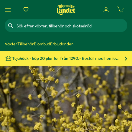
Sök
Växter
Tillbehör
Blombud
Erbjudanden
Tujahäck - köp 20 plantor från 1290.-
Beställ med hemleverans!
Bes