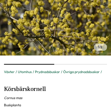
1
/
2
Växter
Utomhus
Prydnadsbuskar
Övriga prydnadsbuskar
Körsbärskornell
Cornus mas
Buskplanta