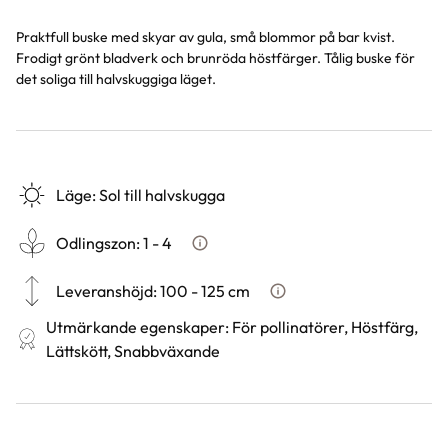
Praktfull buske med skyar av gula, små blommor på bar kvist.
Frodigt grönt bladverk och brunröda höstfärger. Tålig buske för
det soliga till halvskuggiga läget.
Läge
:
Sol till halvskugga
Odlingszon
:
1 - 4
Vad är odlingszon?
Leveranshöjd
:
100 - 125 cm
Hur vi mäter leveranshöjd p
Utmärkande egenskaper
:
För pollinatörer, Höstfärg,
Lättskött, Snabbväxande