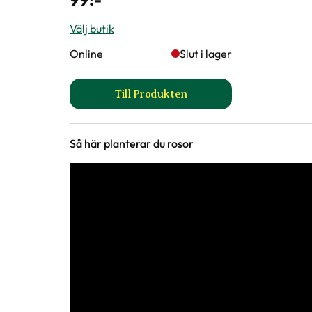
Välj butik
Online
Slut i lager
Till Produkten
till Ros- och perennjord produkt
Så här planterar du rosor