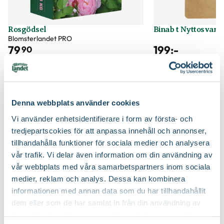
Utmärkande egenskaper
Doftar, Lång blomningstid
Beskärningssätt
Beskär bort nedfrusna grenar in till frisk ved,
Rosgödsel
Binab t Nyttosvam
Beskär ner till ca 10-15 cm över marknivå
Blomsterlandet PRO
Ursprung
Kulturursprung
79
199
:-
90
Beskärningstid
På våren
Välj butik
Välj butik
Art nr
319851
Online
Slut i lager
Online
Till Produkten
Till Pr
till Rosgödsel produktsida
t
Denna webbplats använder cookies
Vi använder enhetsidentifierare i form av första- och
tredjepartscokies för att anpassa innehåll och annonser,
Så här planterar du rosor
tillhandahålla funktioner för sociala medier och analysera
vår trafik. Vi delar även information om din användning av
vår webbplats med våra samarbetspartners inom sociala
medier, reklam och analys. Dessa kan kombinera
informationen med annan data som du har tillhandahållit
dem eller som de har samlat in från din användning av
deras tjänster. Läs mer om olika cookies genom att