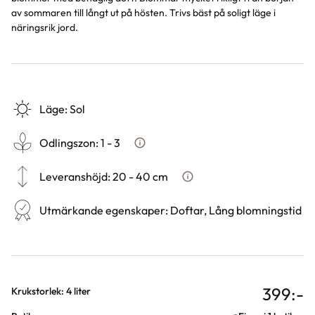
av sommaren till långt ut på hösten. Trivs bäst på soligt läge i
näringsrik jord.
Läge
:
Sol
Odlingszon
:
1 - 3
Vad är odlingszon?
Leveranshöjd
:
20 - 40 cm
Hur vi mäter leveranshöjd på
Utmärkande egenskaper
:
Doftar, Lång blomningstid
399
:-
Varianter
Krukstorlek: 4 liter