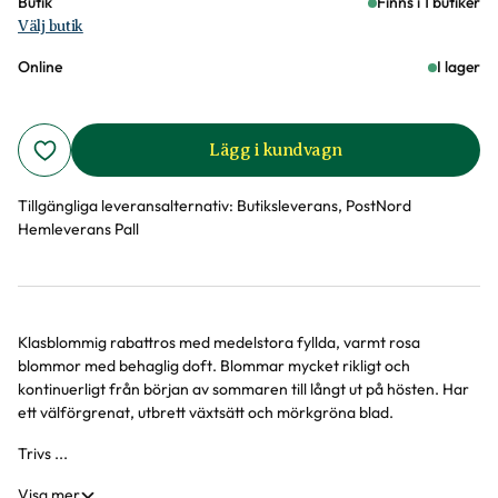
Butik
Finns i 1 butiker
Välj butik
Online
I lager
Lägg i kundvagn
Tillgängliga leveransalternativ:
Butiksleverans, PostNord
Hemleverans Pall
Klasblommig rabattros med medelstora fyllda, varmt rosa
Produktinformation
blommor med behaglig doft. Blommar mycket rikligt och
kontinuerligt från början av sommaren till långt ut på hösten. Har
ett välförgrenat, utbrett växtsätt och mörkgröna blad.
Trivs ...
Visa mer