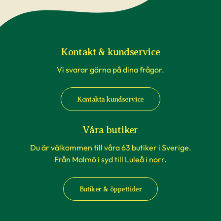
transport är inte underlag för reklamation. Om
du beställer till en av våra butiker, sköts detta av
våra egna transporter som anpassas till
rådande väderförhållanden.
Kontakt & kundservice
Vi svarar gärna på dina frågor.
När du köper häckväxter - före
plantering
Kontakta kundservice
Att förbereda grävningen är att rekommendera,
men tänk på att inte boka markanläggare,
Våra butiker
hyrsläp eller andra tjänster kopplat till själva
Du är välkommen till våra 63 butiker i Sverige.
planteringen innan du vet säkert att
Från Malmö i syd till Luleå i norr.
häckplantorna är på plats hemma. Våra
leveranstider kan komma att ändras när du
Butiker & öppettider
exempelvis förbokat häckplantor långt i förväg.
Plantorna kräver daglig tillsyn efter plantering.