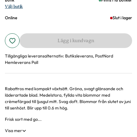
Butik
Finns i 18 butiker
Välj butik
Online
Slut i lager
Lägg i kundvagn
Tillgängliga leveransalternativ:
Butiksleverans, PostNord
Hemleverans Pall
Rabattros med kompakt växtsätt. Gröna, svagt glänsande och
Produktinformation
läderartade blad. Medelstora, fyllda vita blommor med
crèmefärgad till ljusgul mitt. Svag doft. Blommar från slutet av juni
till senhöst. Blir upp till 0.6 m hög.
Frisk sort med go...
Visa mer