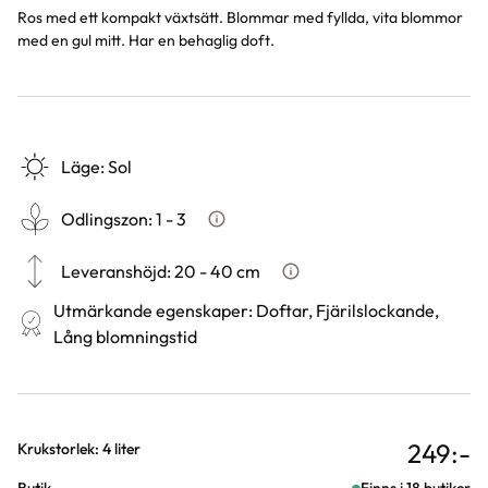
Ros med ett kompakt växtsätt. Blommar med fyllda, vita blommor
med en gul mitt. Har en behaglig doft.
Läge
:
Sol
Odlingszon
:
1 - 3
Vad är odlingszon?
Leveranshöjd
:
20 - 40 cm
Hur vi mäter leveranshöjd på
Utmärkande egenskaper
:
Doftar, Fjärilslockande,
Lång blomningstid
249
:-
Varianter
Krukstorlek: 4 liter