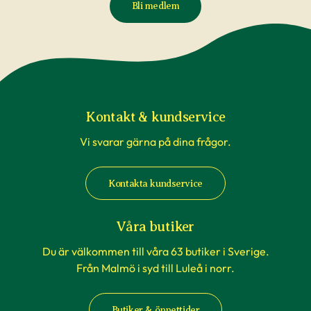
Bli medlem
Reklamationer i samband med att växter blivit
påverkade av temperaturförändringar under
transport är inte underlag för reklamation. Om
du beställer till en av våra butiker, sköts detta av
våra egna transporter som anpassas till
rådande väderförhållanden.
Kontakt & kundservice
Vi svarar gärna på dina frågor.
När du köper häckväxter - före
plantering
Kontakta kundservice
Att förbereda grävningen är att rekommendera,
men tänk på att inte boka markanläggare,
Våra butiker
hyrsläp eller andra tjänster kopplat till själva
Du är välkommen till våra 63 butiker i Sverige.
planteringen innan du vet säkert att
Från Malmö i syd till Luleå i norr.
häckplantorna är på plats hemma. Våra
leveranstider kan komma att ändras när du
Butiker & öppettider