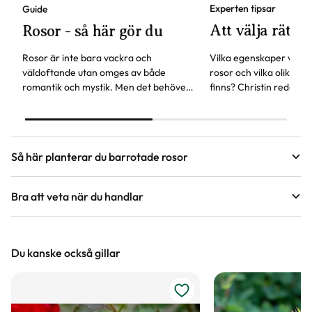
Experten tipsar
Guide
Att välja rätt r
Rosor - så här gör du
Rosor är inte bara vackra och
Vilka egenskaper vill du
väldoftande utan omges av både
rosor och vilka olika bl
romantik och mystik. Men det behöver
finns? Christin reder u
inte vara svårt att få dem att trivas, här
tänka på för att välja r
hittar du svaren på vanliga frågor om
önskemål.
rosor.
Så här planterar du barrotade rosor
Bra att veta när du handlar
Guide
Höjd, längd och bilder
Plantera barrotade rosor
Du kanske också gillar
Vi försöker alltid ange växternas ungefärliga
Att köpa barrotade rosor bli alltmer populärt. Plantorna finns
i butik under tidig vår och höst, är ofta prisvärda och
mått, men då växter är levande och alla växter
plantorna är lätta att transportera.
är unika så kan måtten och din växts utseende
variera något från informationen och fotona på