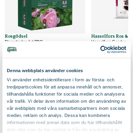
Utmärkande egenskaper
Doftar, Fjärilslockande, Lång
Beskärningssätt
Beskär ner till ca 10-15 cm över marknivå
blomningstid
Beskärningstid
På våren
Certifiering
MPS
Vad betyder märkningen?
Rosgödsel
Hasselfors Ros & 
Ursprung
Kulturursprung
Blomsterlandet PRO
Hasselfors Garden
79
79
90
90
Art nr
272269
Välj butik
Välj butik
Online
Slut i lager
Online
Denna webbplats använder cookies
Till Produkten
Till Pr
till Rosgödsel produktsida
t
Vi använder enhetsidentifierare i form av första- och
tredjepartscokies för att anpassa innehåll och annonser,
tillhandahålla funktioner för sociala medier och analysera
vår trafik. Vi delar även information om din användning av
Så här planterar du rosor
vår webbplats med våra samarbetspartners inom sociala
medier, reklam och analys. Dessa kan kombinera
informationen med annan data som du har tillhandahållit
dem eller som de har samlat in från din användning av