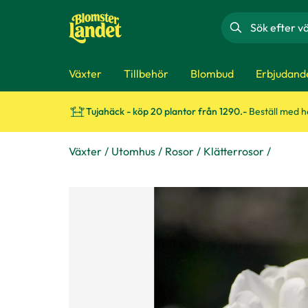
Sök
Växter
Tillbehör
Blombud
Erbjudand
Tujahäck - köp 20 plantor från 1290.-
Beställ med 
Växter
Utomhus
Rosor
Klätterrosor