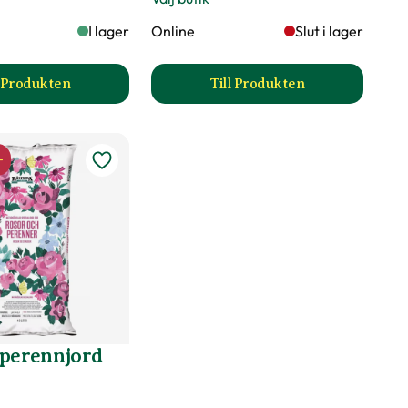
I lager
Online
Slut i lager
l Produkten
Till Produkten
till Kumulus produktsida
till Hasselfors Ros & p
-
 perennjord