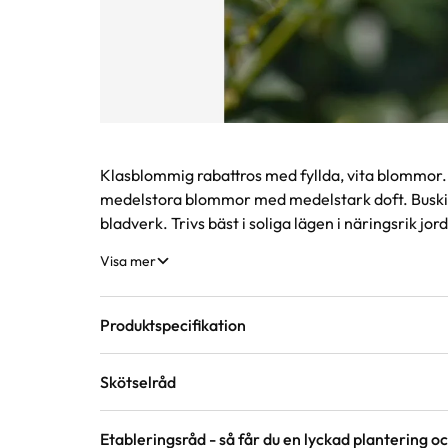
Produktinformation
Klasblommig rabattros med fyllda, vita blommor.
medelstora blommor med medelstark doft. Buskigt
bladverk. Trivs bäst i soliga lägen i näringsrik jord
Visa mer
Produktspecifikation
Skötselråd
Krukstorlek
4 liter
Etableringsråd - så får du en lyckad plantering och
Läge
Sol till halvskugga