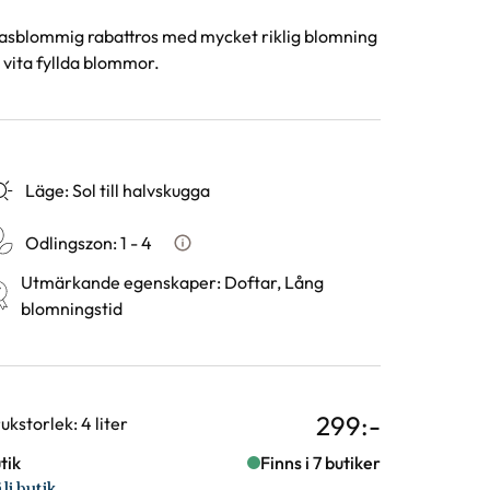
asblommig rabattros med mycket riklig blomning
 vita fyllda blommor.
Läge
:
Sol till halvskugga
Odlingszon
:
1 - 4
Vad är odlingszon?
Utmärkande egenskaper
:
Doftar, Lång
blomningstid
299
:-
rianter
ukstorlek: 4 liter
tik
Finns i 7 butiker
lj butik