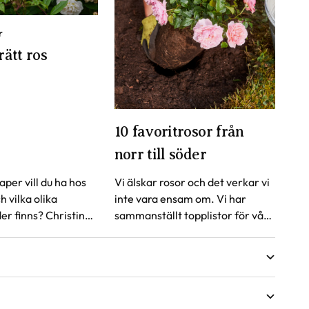
r
rätt ros
10 favoritrosor från
norr till söder
per vill du ha hos
Vi älskar rosor och det verkar vi
h vilka olika
inte vara ensam om. Vi har
er finns? Christin
sammanställt topplistor för våra
 du behöver tänka
mest sålda rosor, uppdelat på
lja rosor efter dina
växtzon. Här är resultatet!
Guide