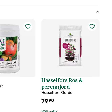
sväxter
andra och tredje året under torra perioder.
ing.
e år två gånger per säsong, under våren och försommaren.
d
s
Hasselfors Ros &
en
perennjord
ivå
Hasselfors Garden
79
90
Välj butik