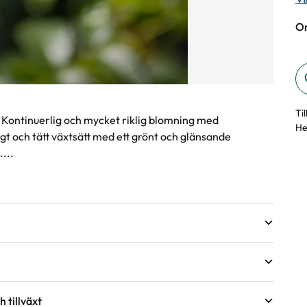
On
Ti
 Kontinuerlig och mycket riklig blomning med
He
 och tätt växtsätt med ett grönt och glänsande
....
 tillväxt