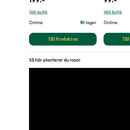
Välj butik
Välj butik
Online
I lager
Online
Till Produkten
Til
till Binab t Nyttosvamp produkt
Så här planterar du rosor