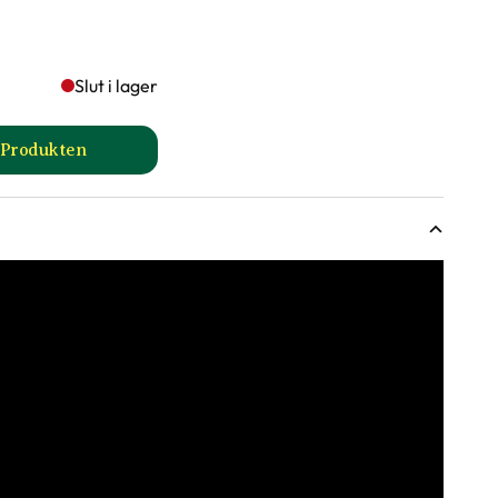
Slut i lager
l Produkten
sida
till Ros- och perennjord produktsida