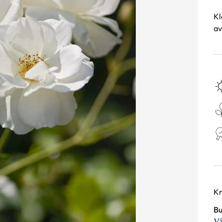
Kl
av
Va
Kr
Bu
Vä