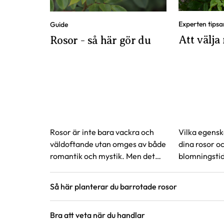
Experten tipsa
Guide
Att välja 
Rosor - så här gör du
Rosor är inte bara vackra och
Vilka egenska
väldoftande utan omges av både
dina rosor oc
romantik och mystik. Men det
blomningstid
behöver inte vara svårt att få
reder ut vad
dem att trivas, här hittar du
på för att vä
Så här planterar du barrotade rosor
svaren på vanliga frågor om
önskemål.
rosor.
Bra att veta när du handlar