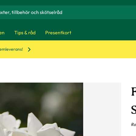
en
Tips & råd
Presentkort
hemleverans!
Ro