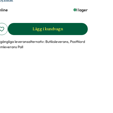
line
I lager
Lägg i kundvagn
llgängliga leveransalternativ:
Butiksleverans, PostNord
mleverans Pall