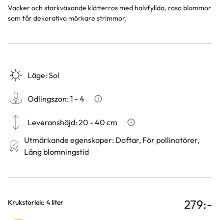
Vacker och starkväxande klätterros med halvfyllda, rosa blommor
som får dekorativa mörkare strimmor.
Läge
:
Sol
Odlingszon
:
1 - 4
Vad är odlingszon?
Leveranshöjd
:
20 - 40 cm
Hur vi mäter leveranshöjd på
Utmärkande egenskaper
:
Doftar, För pollinatörer,
Lång blomningstid
279
:-
Varianter
Krukstorlek: 4 liter