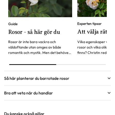
Experten tipsar
Guide
Att välja rätt r
Rosor - så här gör du
Rosor är inte bara vackra och
Vilka egenskaper vill du
väldoftande utan omges av både
rosor och vilka olika bl
romantik och mystik. Men det behöver
finns? Christin reder u
inte vara svårt att få dem att trivas, här
tänka på för att välja r
hittar du svaren på vanliga frågor om
önskemål.
rosor.
Så här planterar du barrotade rosor
Bra att veta när du handlar
Guide
Höjd, längd och bilder
Plantera barrotade rosor
Du kanske också gillar
Vi försöker alltid ange växternas ungefärliga
Att köpa barrotade rosor bli alltmer populärt. Plantorna finns