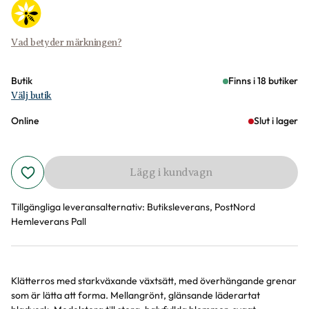
Vad betyder märkningen?
Butik
Finns i 18 butiker
Välj butik
Online
Slut i lager
Lägg i kundvagn
Tillgängliga leveransalternativ:
Butiksleverans, PostNord
Hemleverans Pall
Klätterros med starkväxande växtsätt, med överhängande grenar
Produktinformation
som är lätta att forma. Mellangrönt, glänsande läderartat