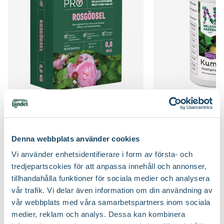
Näring
Rosgödsel
Blomningstid
Juli, Augusti, September, Oktober
Jordprodukter
Rosjord
Utmärkande egenskaper
Doftar, För pollinatörer, Lång
Beskärningssätt
Beskär bort nedfrusna grenar in till frisk ved,
blomningstid
Gallra ut äldre grenar på olika höjder
Certifiering
MPS
Beskärningstid
På våren
Vad betyder märkningen?
Rosgödsel
Kumulus
Ursprung
Kulturursprung
Blomsterlandet PRO
Nelson Garden
79
299
:-
90
Art nr
257428
Välj butik
Välj butik
Denna webbplats använder cookies
Online
Slut i lager
Online
Vi använder enhetsidentifierare i form av första- och
Till Produkten
Till Pr
till Rosgödsel produktsida
t
tredjepartscokies för att anpassa innehåll och annonser,
tillhandahålla funktioner för sociala medier och analysera
vår trafik. Vi delar även information om din användning av
vår webbplats med våra samarbetspartners inom sociala
Så här planterar du rosor
medier, reklam och analys. Dessa kan kombinera