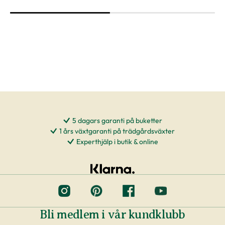
Vi arbetar tätt ihop med våra odlare och
leverantörer för att säkerställa hög kvalitet på
våra växter. Det blir allt vanligare att odlare
använder nyttodjur (skinnbaggar, nematoder,
rovkvalster) för att hålla borta skadedjur istället
för att bespruta växter med kemikalier, även
kallat biologisk bekämpning. Om du eventuellt
skulle få ett nyttodjur på din växt vid leverans, så
kan du antingen låta det vara kvar på växten
5 dagars garanti på buketter
eller plocka bort det.
1 års växtgaranti på trädgårdsväxter
Experthjälp i butik & online
Att tänka på
Om växten inte exakt motsvarar måtten vi har
angivit eller ser ut som på bilderna räknas det
inte som en skälig reklamation.
Bli medlem i vår kundklubb
Om du beställer leverans till dörren eller till