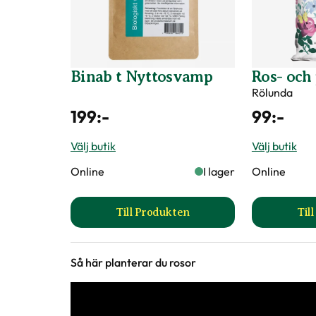
Binab t Nyttosvamp
Ros- och
Rölunda
199
:-
99
:-
Välj butik
Välj butik
Online
I lager
Online
Till Produkten
Til
till Binab t Nyttosvamp produkt
Så här planterar du rosor