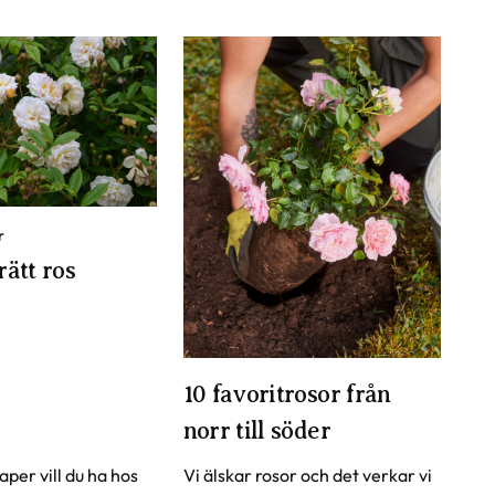
r
rätt ros
10 favoritrosor från
norr till söder
per vill du ha hos
Vi älskar rosor och det verkar vi