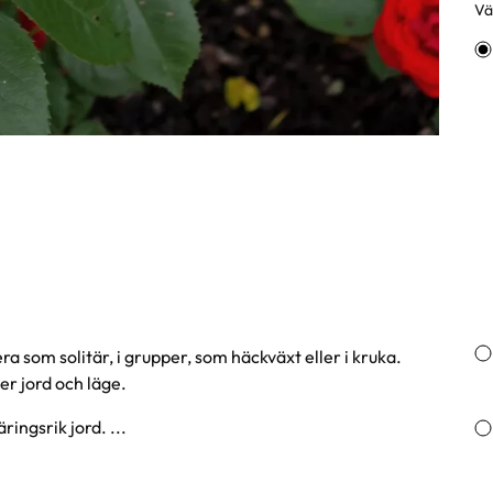
Väl
Va
a som solitär, i grupper, som häckväxt eller i kruka.
er jord och läge.
ringsrik jord. ...