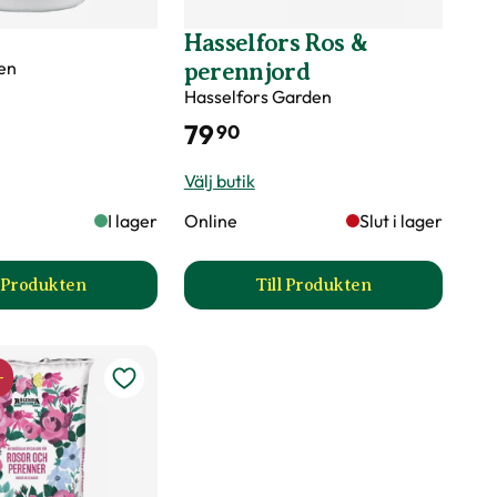
s
Hasselfors Ros &
en
perennjord
ivå
ng blomningstid, Remonterande
Hasselfors Garden
79
90
Välj butik
I lager
Online
Slut i lager
l Produkten
Till Produkten
till Kumulus produktsida
till Hasselfors Ros & p
-