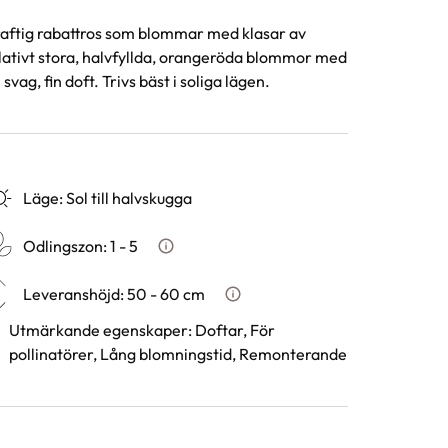
aftig rabattros som blommar med klasar av
lativt stora, halvfyllda, orangeröda blommor med
 svag, fin doft. Trivs bäst i soliga lägen.
Läge
:
Sol till halvskugga
Odlingszon
:
1 - 5
Vad är odlingszon?
Leveranshöjd
:
50 - 60 cm
Hur vi mäter leveranshöjd på 
Utmärkande egenskaper
:
Doftar, För
pollinatörer, Lång blomningstid, Remonterande