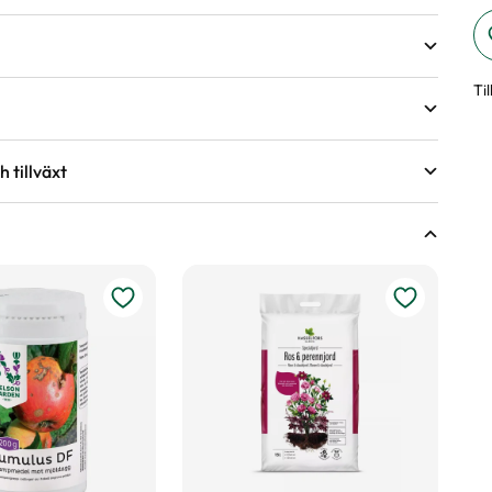
Ti
 tillväxt
öjd på växter
andra och tredje året under torra perioder.
ing.
sväxter
e år två gånger per säsong, under våren och försommaren.
d