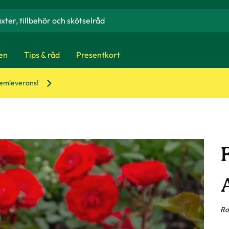
en
Tips & råd
Presentkort
hemleverans!
Ro