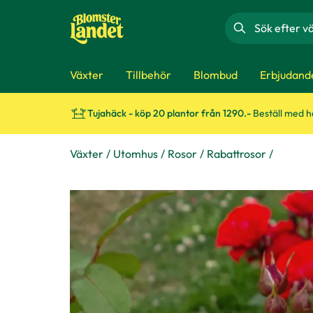
Sök
Växter
Tillbehör
Blombud
Erbjudand
Tujahäck - köp 20 plantor från 1290.-
Beställ med 
Växter
Utomhus
Rosor
Rabattrosor