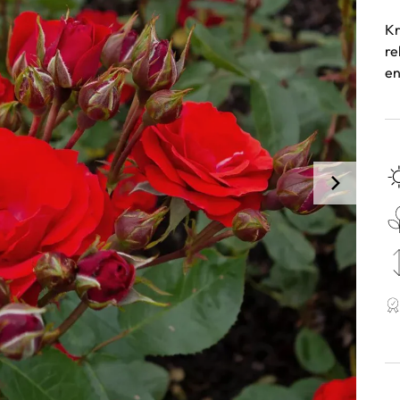
Kr
re
en