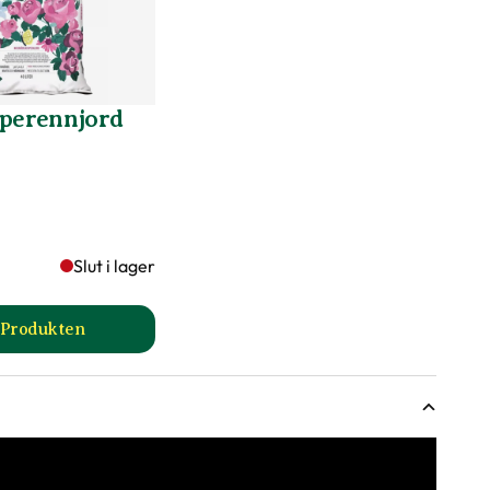
 perennjord
Slut i lager
l Produkten
sida
till Ros- och perennjord produktsida