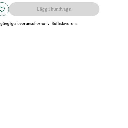
Lägg i kundvagn
llgängliga leveransalternativ:
Butiksleverans