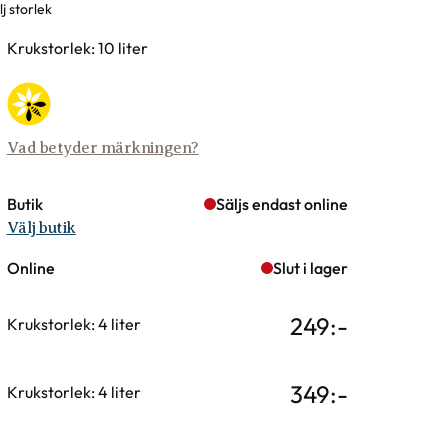
j storlek
rianter
Krukstorlek: 10 liter
Vad betyder märkningen?
Butik
Säljs endast online
Välj butik
Online
Slut i lager
249
:-
Krukstorlek: 4 liter
349
:-
Krukstorlek: 4 liter