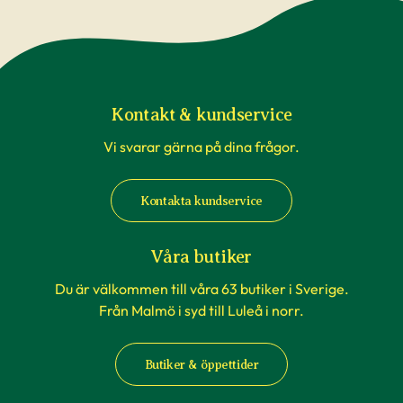
påverkade av temperaturförändringar under
transport är inte underlag för reklamation. Om
du beställer till en av våra butiker, sköts detta av
våra egna transporter som anpassas till
rådande väderförhållanden.
Kontakt & kundservice
Vi svarar gärna på dina frågor.
När du köper häckväxter - före
plantering
Kontakta kundservice
Att förbereda grävningen är att rekommendera,
men tänk på att inte boka markanläggare,
Våra butiker
hyrsläp eller andra tjänster kopplat till själva
Du är välkommen till våra 63 butiker i Sverige.
planteringen innan du vet säkert att
Från Malmö i syd till Luleå i norr.
häckplantorna är på plats hemma. Våra
leveranstider kan komma att ändras när du
Butiker & öppettider
exempelvis förbokat häckplantor långt i förväg.