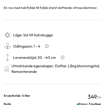
En ros med halvfyllda till fyllda starkt doftande vitrosa blommor.
Läge
:
Sol till halvskugga
Odlingszon
:
1 - 4
Vad är odlingszon?
Leveranshöjd
:
20 - 40 cm
Hur vi mäter leveranshöjd på
Utmärkande egenskaper
:
Doftar, Lång blomningstid,
Remonterande
349
:-
Varianter
Krukstorlek: 4 liter
Butik
Finns i 3 butiker