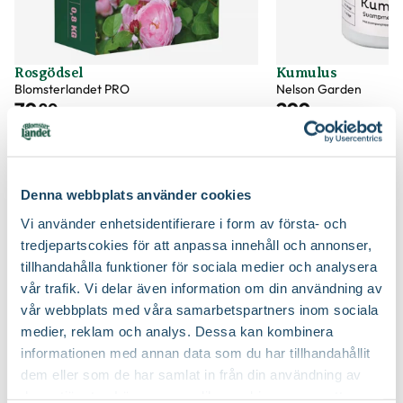
Beskärningstid
På våren
Certifiering
MPS
Vad betyder märkningen?
Rosgödsel
Kumulus
Ursprung
Kulturursprung
Blomsterlandet PRO
Nelson Garden
79
299
:-
90
Art nr
190424
Välj butik
Välj butik
Online
Slut i lager
Online
Till Produkten
Till Pr
till Rosgödsel produktsida
t
Denna webbplats använder cookies
Vi använder enhetsidentifierare i form av första- och
tredjepartscokies för att anpassa innehåll och annonser,
tillhandahålla funktioner för sociala medier och analysera
Så här planterar du rosor
vår trafik. Vi delar även information om din användning av
vår webbplats med våra samarbetspartners inom sociala
medier, reklam och analys. Dessa kan kombinera
informationen med annan data som du har tillhandahållit
dem eller som de har samlat in från din användning av
deras tjänster. Läs mer om olika cookies genom att