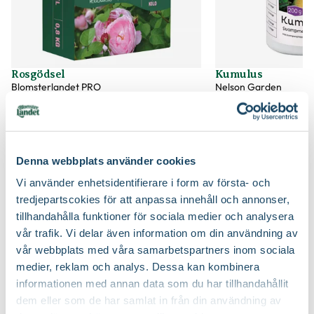
Beskärningssätt
Beskär ner till ca 10-15 cm över marknivå
Certifiering
MPS
Beskärningstid
På våren
Vad betyder märkningen?
Ursprung
Kulturursprung
Rosgödsel
Kumulus
Blomsterlandet PRO
Nelson Garden
79
299
:-
90
Art nr
271745
Välj butik
Välj butik
Online
Slut i lager
Online
Till Produkten
Till Pr
Denna webbplats använder cookies
till Rosgödsel produktsida
t
Vi använder enhetsidentifierare i form av första- och
tredjepartscokies för att anpassa innehåll och annonser,
tillhandahålla funktioner för sociala medier och analysera
Så här planterar du rosor
vår trafik. Vi delar även information om din användning av
vår webbplats med våra samarbetspartners inom sociala
medier, reklam och analys. Dessa kan kombinera
informationen med annan data som du har tillhandahållit
dem eller som de har samlat in från din användning av