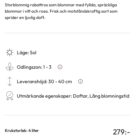
Storblommig rabattros som blommar med fyllda, spräckliga
blommor i vitt och rosa. Frisk och motståndskraftig sort som
sprider en ljuvlig doft.
Läge
:
Sol
Odlingszon
:
1 - 3
Vad är odlingszon?
Leveranshöjd
:
30 - 40 cm
Hur vi mäter leveranshöjd på
Utmärkande egenskaper
:
Doftar, Lång blomningstid
279
:-
Varianter
Krukstorlek: 4 liter