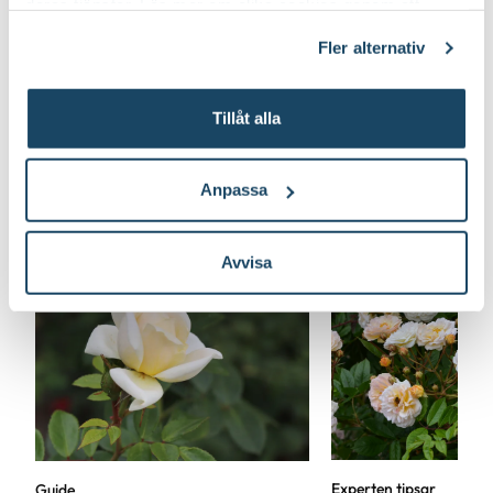
deras tjänster. Läs mer om olika cookies genom att
klicka på länken 'Fler alternativ'."
Fler alternativ
Tillåt alla
Anpassa
Lär dig mer om rosor
Avvisa
Experten tipsar
Guide