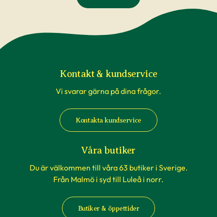
Reklamationer i samband med att växter blivit
påverkade av temperaturförändringar under
transport är inte underlag för reklamation. Om
du beställer till en av våra butiker, sköts detta av
våra egna transporter som anpassas till
rådande väderförhållanden.
Kontakt & kundservice
Vi svarar gärna på dina frågor.
När du köper häckväxter - före
plantering
Kontakta kundservice
Att förbereda grävningen är att rekommendera,
men tänk på att inte boka markanläggare,
Våra butiker
hyrsläp eller andra tjänster kopplat till själva
Du är välkommen till våra 63 butiker i Sverige.
planteringen innan du vet säkert att
Från Malmö i syd till Luleå i norr.
häckplantorna är på plats hemma. Våra
leveranstider kan komma att ändras när du
Butiker & öppettider
exempelvis förbokat häckplantor långt i förväg.