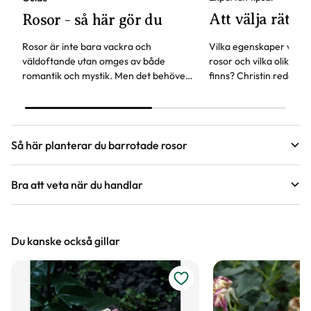
Att välja rätt r
Rosor - så här gör du
Rosor är inte bara vackra och
Vilka egenskaper vill du
väldoftande utan omges av både
rosor och vilka olika bl
romantik och mystik. Men det behöver
finns? Christin reder u
inte vara svårt att få dem att trivas, här
tänka på för att välja r
hittar du svaren på vanliga frågor om
önskemål.
rosor.
Så här planterar du barrotade rosor
Bra att veta när du handlar
Guide
Höjd, längd och bilder
Plantera barrotade rosor
Du kanske också gillar
Vi försöker alltid ange växternas ungefärliga
Att köpa barrotade rosor bli alltmer populärt. Plantorna finns
i butik under tidig vår och höst, är ofta prisvärda och
mått, men då växter är levande och alla växter
plantorna är lätta att transportera.
är unika så kan måtten och din växts utseende
variera något från informationen och fotona på