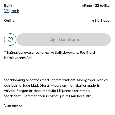
Butik
Finns i 22 butiker
Välj butik
Online
Slut i lager
Lägg i kundvagn
Tillgängliga leveransalternativ:
Butiksleverans, PostNord
Hemleverans Pall
Storblommig rabattros med upprätt växtsätt. Mörkgröna, blanka
Produktinformation
och läderartade blad. Stora fyllda blommor, skålformade till
välvda. Färgen är rosa, med vita till ljusrosa strimmor.
Stark doft. Blommar från slutet av juni till sen höst. Blir...
Visa mer