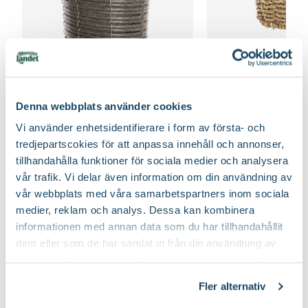
Certifiering
Svenskt Sigill, Från Sverige
Vad betyder märkningen?
Odlare
Tönnersjö
Korgkruka Elton
Korgkruka Celina
Finns i flera varianter
Ursprung
Kulturursprung i södra Europa
59
90
Från
Denna webbplats använder cookies
Välj butik
Välj butik
Art nr
296218
Vi använder enhetsidentifierare i form av första- och
Online
Slut i lager
Online
tredjepartscokies för att anpassa innehåll och annonser,
Till Produkten
Till Produ
till Korgkruka Elton produktsida
til
tillhandahålla funktioner för sociala medier och analysera
vår trafik. Vi delar även information om din användning av
vår webbplats med våra samarbetspartners inom sociala
medier, reklam och analys. Dessa kan kombinera
Inspiration med vårens första blommor
informationen med annan data som du har tillhandahållit
dem eller som de har samlat in från din användning av
deras tjänster. Läs mer om olika cookies genom att
klicka på länken 'Fler alternativ'."
Fler alternativ