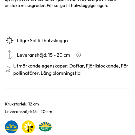
enstaka minusgrader. För soliga till halvskuggiga lägen.
Läge
:
Sol till halvskugga
Leveranshöjd
:
15 - 20 cm
Hur vi mäter leveranshöjd på 
Utmärkande egenskaper
:
Doftar, Fjärilslockande, För
pollinatörer, Lång blomningstid
Varianter
Krukstorlek: 12 cm
Leveranshöjd: 15 - 20 cm