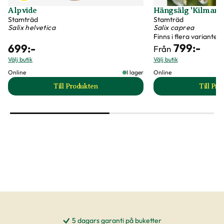
Alpvide
Hängsälg 'Kilmarn
Stamträd
Stamträd
Salix helvetica
Salix caprea
Finns i flera varianter
799
:-
699
:-
Från
Välj butik
Välj butik
Online
I lager
Online
Till Produkten
Till Pr
till Alpvide produktsida
t
5 dagars garanti på buketter