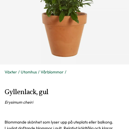
Växter
Utomhus
Vårblommor
Gyllenlack, gul
Erysimum cheiri
Blommande skönhet som lyser upp på uteplats eller balkong.
Ljuvligt doftande blommor i gult. Relativt köldtålig och klarar