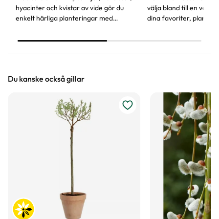
hyacinter och kvistar av vide gör du
välja bland till en vårk
enkelt härliga planteringar med
dina favoriter, plantera 
vårkänsla. Vårblommorna piggar upp
bara våra steg för steg
både inomhus och på trappan.
din vårkruka klar!
Du kanske också gillar