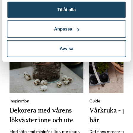
Tillåt alla
Anpassa
Avvisa
Inspiration
Guide
Dekorera med vårens
Vårkruka - pla
lökväxter inne och ute
här
Med söta små minipåskliljor, narcisser,
Det finns massor av här