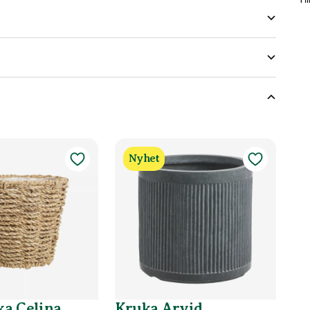
öjd på växter
dsväxter
Nyhet
a Celina
Kruka Arvid