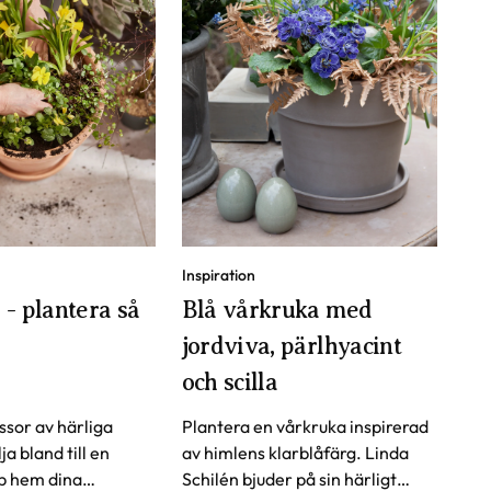
Inspiration
- plantera så
Blå vårkruka med
jordviva, pärlhyacint
och scilla
ssor av härliga
Plantera en vårkruka inspirerad
ja bland till en
av himlens klarblåfärg. Linda
p hem dina
Schilén bjuder på sin härligt