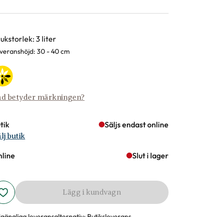
rianter
ukstorlek: 3 liter
veranshöjd: 30 - 40 cm
d betyder märkningen?
tik
Säljs endast online
lj butik
line
Slut i lager
Lägg i kundvagn
llgängliga leveransalternativ:
Butiksleverans