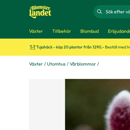
Sök
Växter
Tillbehör
Blombud
Erbjudand
Tujahäck - köp 20 plantor från 1290.-
Beställ med 
Växter
Utomhus
Vårblommor