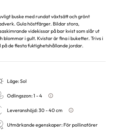
uvligt buske med rundat växtsätt och grönt
adverk. Gula höstfärger. Bildar stora,
saskimrande videkissar på bar kvist som slår ut
h blommar i gult. Kvistar är fina i buketter. Trivs i
l på de flesta fuktighetshållande jordar.
Läge
:
Sol
Odlingszon
:
1 - 4
Vad är odlingszon?
Leveranshöjd
:
30 - 40 cm
Hur vi mäter leveranshöjd på 
Utmärkande egenskaper
:
För pollinatörer