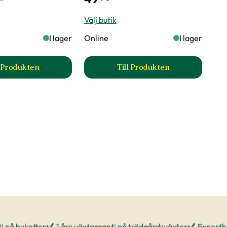
Välj butik
I lager
Online
I lager
l Produkten
Till Produkten
till Hängsälg 'Kilmarnock' produktsida
till Trädgårdsnejlika 
i på buketter
1 års växtgaranti på trädgårdsväxter
Experthj