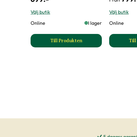
Välj butik
Välj butik
Online
I lager
Online
Till Produkten
Til
till Alpvide produktsida
5 dagars garant