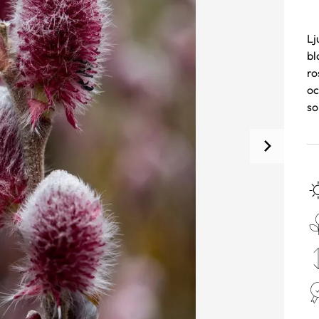
Lj
bl
ro
oc
so