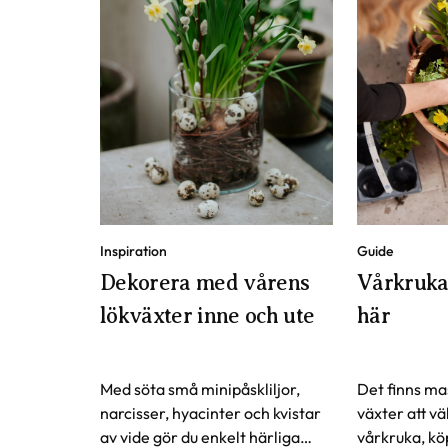
Guide
Inspiration
Vårkruka 
Dekorera med vårens
här
lökväxter inne och ute
Med söta små minipåskliljor,
Det finns ma
narcisser, hyacinter och kvistar
växter att väl
av vide gör du enkelt härliga
vårkruka, kö