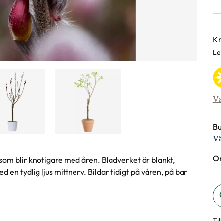
Va
Kr
Le
Va
Bu
Vä
On
som blir knotigare med åren. Bladverket är blankt,
 en tydlig ljus mittnerv. Bildar tidigt på våren, på bar
Ti