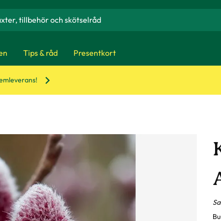
en
Tips & råd
Presentkort
hemleverans!
Sal
Bu