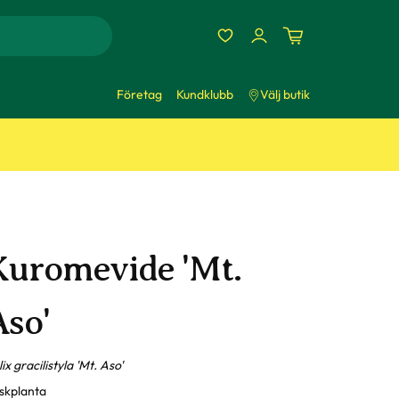
Företag
Kundklubb
Välj butik
Kuromevide 'Mt.
Aso'
ix gracilistyla 'Mt. Aso'
skplanta