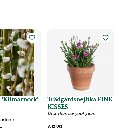
antera och njut! Följ
konstnärliga stil med otippade
g för steg så har du
kombinationer.
kruka klar!
 'Kilmarnock'
Trädgårdsnejlika PINK
KISSES
a
Dianthus caryophyllus
 varianter
-
49
90