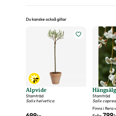
planteringar med vårkänsla.
favoriter, pl
Vårblommorna piggar upp både
bara våra ste
inomhus och på trappan.
snart din vår
Du kanske också gillar
Alpvide
Hängsälg
Stamträd
Stamträd
Salix helvetica
Salix capre
Finns i flera
799
:
699
:-
Från